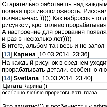
Старательно работаешь над каждым
полная противоположность. Рисовал
полчаса-час. ))))) Как набросок что
рисунком, кропотливо прорабатывая
А настроение для рисования появляло
и раз в несколько лет))))
В итоге, альбом так весь и не заполн
[
13
]
Карина
[10.03.2014, 23:36]
На каждый рисунок в среднем уходи
прорабатывать детали, особенно лю
[
14
]
Svetlana
[10.03.2014, 23:40]
Цитата
Карина
(
)
особенно люблю прорисовывать глаза.
Это заметно))) в особенности у афга