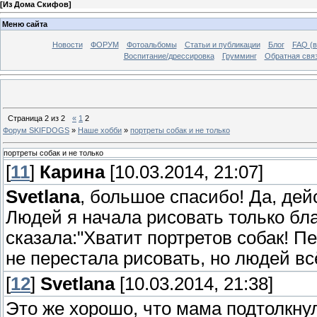
[
Из Дома Скифов
]
Меню сайта
Новости
ФОРУМ
Фотоальбомы
Статьи и публикации
Блог
FAQ (в
Воспитание/дрессировка
Грумминг
Обратная свя
Страница
2
из
2
«
1
2
Форум SKIFDOGS
»
Наше хобби
»
портреты собак и не только
портреты собак и не только
[
11
]
Карина
[10.03.2014, 21:07]
Svetlana
, большое спасибо! Да, дей
Людей я начала рисовать только бл
сказала:"Хватит портретов собак! Пе
не перестала рисовать, но людей вс
[
12
]
Svetlana
[10.03.2014, 21:38]
Это же хорошо, что мама подтолкнул