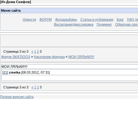
[
Из Дома Скифов
]
Меню сайта
Новости
ФОРУМ
Фотоальбомы
Статьи и публикации
Блог
FAQ (в
Воспитание/дрессировка
Грумминг
Обратная свя
Страница
3
из
3
«
1
2
3
Форум SKIFDOGS
»
Население форума
»
МОИ ЛЯЛЬКИ!!!!
МОИ ЛЯЛЬКИ!!!!
[
21
]
zmeika
[08.03.2012, 07:31]
Страница
3
из
3
«
1
2
3
Полная версия сайта