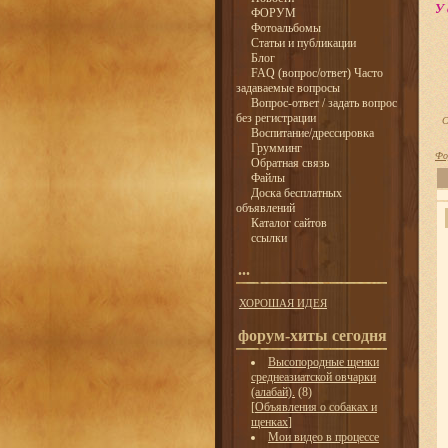
У 
ФОРУМ
Фотоальбомы
Статьи и публикации
Блог
FAQ (вопрос/ответ) Часто
задаваемые вопросы
Вопрос-ответ / задать вопрос
без регистрации
С
Воспитание/дрессировка
Грумминг
Фо
Обратная связь
Файлы
Доска бесплатных
объявлений
Каталог сайтов
ссылки
...
ХОРОШАЯ ИДЕЯ
форум-хиты сегодня
Высопородные щенки
среднеазиатской овчарки
(алабай).
(8)
[
Объявления о собаках и
щенках
]
Мои видео в процессе