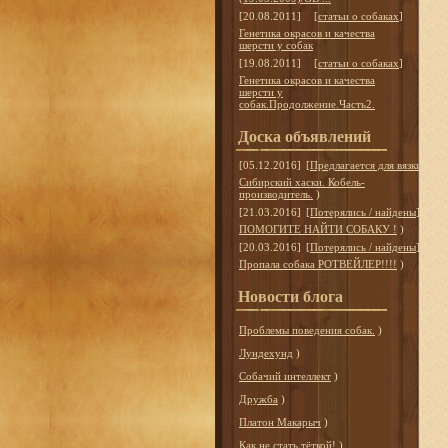
[20.08.2011]
[
статьи о собаках
]
Генетика окрасов и качества
шерсти у собак
[19.08.2011]
[
статьи о собаках
]
Генетика окрасов и качества
шерсти у
собак.Продолжение.Часть2.
Доска объявлений
[05.12.2016]
[
Предлагается для вязки
]
Сибирский хаски. Кобель-
производитель.
)
[21.03.2016]
[
Потерялись / найдены
]
ПОМОГИТЕ НАЙТИ СОБАКУ !
)
[20.03.2016]
[
Потерялись / найдены
]
Пропала собака РОТВЕЙЛЕР!!!!
)
Новости блога
Проблемы поведения собак.
)
Лундехунд
)
Собачий интеллект
)
Дружба
)
Платон Макарыч
)
Как не стать тёткой!
)