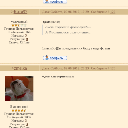
>
Катя97
Дата: Суббота, 09.06.2012, 10:29 | Сообщение #
122
увлеченный
Quote
(
zmeika
)
очень хорошие фотографии.
Группа: Пользователи
А Фионатоже симпотяшка.
Сообщений:
166
Награды:
3
Репутация:
0
Статус:
Offline
Спасибо)))в понедельник будут еще фотки
>
zmeika
Дата: Суббота, 09.06.2012, 20:23 | Сообщение #
123
ждем снетерпением
В доску свой
Группа: Пользователи
Сообщений:
2032
Награды:
3
Репутация:
3
Статус:
Offline