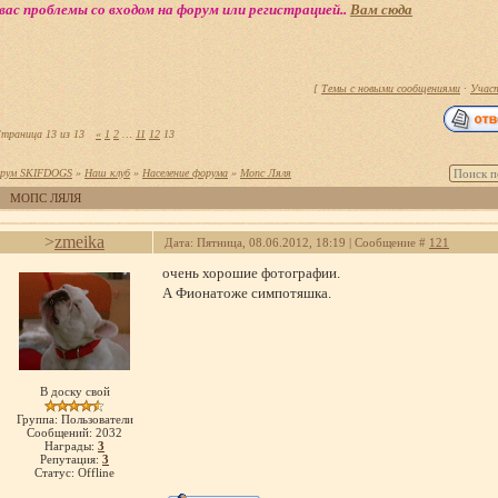
вас проблемы со входом на форум или регистрацией..
Вам сюда
[
Темы с новыми сообщениями
·
Учас
траница
13
из
13
«
1
2
…
11
12
13
рум SKIFDOGS
»
Наш клуб
»
Население форума
»
Мопс Ляля
МОПС ЛЯЛЯ
>
zmeika
Дата: Пятница, 08.06.2012, 18:19 | Сообщение #
121
очень хорошие фотографии.
А Фионатоже симпотяшка.
В доску свой
Группа: Пользователи
Сообщений:
2032
Награды:
3
Репутация:
3
Статус:
Offline