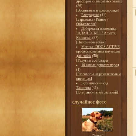
дрессировки на разных этапах
(36)
[
Воспитание и дрессировка
]
Распродажа
(11)
[
Барахолка / Разное /
Объявления
]
Доберманы питомника
"АДАЛ ЭСКЕР " Алматы
Казахстан
(37)
[
Питомники собак
]
Магазин DOGS ACTIVE
профессиональная амуниция
для собак
(50)
[
Услуги и зоотовары
]
10 самых дорогих пород
(1)
[
Разговоры на разные темы о
питомцах
]
Ботанический сад
Ташкента
(41)
[
Клуб любителей растений
]
случайное фото
[
Хонда
]