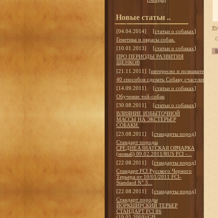
Новые статьи ..
Фо
[04.04.2014]
[
статьи о собаках
]
С
Генетика и окрасы собак.
[10.01.2013]
[
статьи о собаках
]
ПРО ПЕРИОДЫ РАЗВИТИЯ
ЩЕНКОВ
[21.11.2011]
[
интересно и познавательно
]
40 способов сделать Собаку счастливой
[14.09.2011]
[
статьи о собаках
]
Обучение той-собак
[30.08.2011]
[
статьи о собаках
]
ВЛИЯНИЕ ИЗБЫТОЧНОЙ
МАССЫ НА ЭКСТЕРЬЕР
СОБАКИ.
[23.08.2011]
[
стандарты пород
]
Стандарт породы
СРЕДНЕАЗИАТСКАЯ ОВЧАРКА
(новый) 09.02.2011/RUS FCI -...
[22.08.2011]
[
стандарты пород
]
Стандарт FCI Русского Черного
Терьера от 10/01/2011 FCI-
Standard N° 3...
[22.08.2011]
[
стандарты пород
]
Стандарт породы
ЙОРКШИРСКИЙ ТЕРЬЕР
СТАНДАРТ FCI 86
(19.05.2009)/GB ...