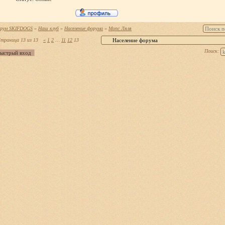
рум SKIFDOGS
»
Наш клуб
»
Население форума
»
Мопс Ляля
траница
13
из
13
«
1
2
…
11
12
13
Поиск: