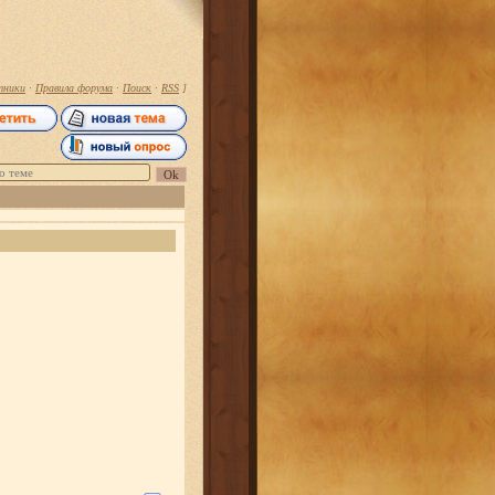
тники
·
Правила форума
·
Поиск
·
RSS
]