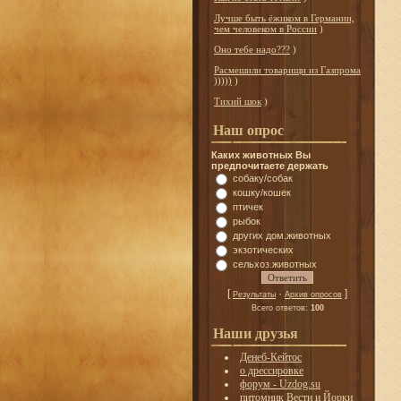
Лучше быть ёжиком в Германии,
чем человеком в России
)
Оно тебе надо???
)
Расмешили товарищи из Газпрома
)))))
)
Тихий шок
)
Наш опрос
Каких животных Вы
предпочитаете держать
собаку/собак
кошку/кошек
птичек
рыбок
других дом.животных
экзотических
сельхоз.животных
[
·
]
Результаты
Архив опросов
Всего ответов:
100
Наши друзья
Денеб-Кейтос
о дрессировке
форум - Uzdog.su
питомник Вести и Йорки