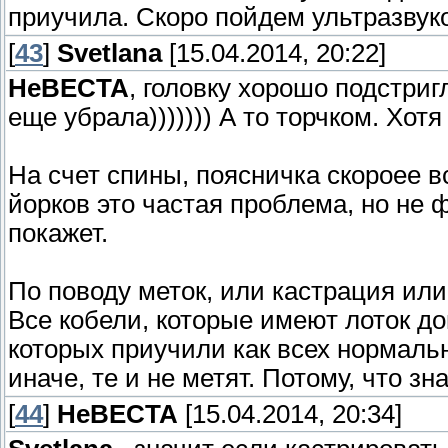
приучила. Скоро пойдем ультразвук
[
43
]
Svetlana
[15.04.2014, 20:22]
HeBECTA
, головку хорошо подстриг
еще убрала))))))) А то торчком. Хотя 
На счет спины, поясничка скороее вс
йорков это частая проблема, но не ф
покажет.
По поводу меток, или кастрация или
Все кобели, которые имеют лоток дом
которых приучили как всех нормальн
иначе, те и не метят. Потому, что зн
[
44
]
HeBECTA
[15.04.2014, 20:34]