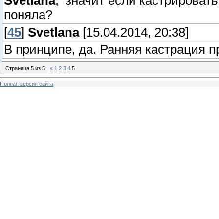
Svetlana
, значит если кастрировать
поняла?
[
45
]
Svetlana
[15.04.2014, 20:38]
В принципе, да. Ранняя кастрация 
Страница
5
из
5
«
1
2
3
4
5
Полная версия сайта