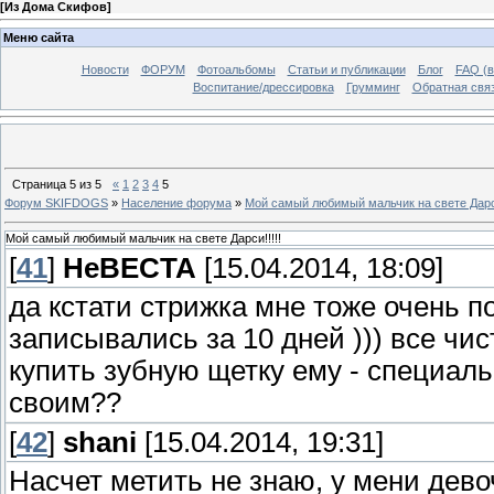
[
Из Дома Скифов
]
Меню сайта
Новости
ФОРУМ
Фотоальбомы
Статьи и публикации
Блог
FAQ (в
Воспитание/дрессировка
Грумминг
Обратная свя
Страница
5
из
5
«
1
2
3
4
5
Форум SKIFDOGS
»
Население форума
»
Мой самый любимый мальчик на свете Дарси
Мой самый любимый мальчик на свете Дарси!!!!!
[
41
]
HeBECTA
[15.04.2014, 18:09]
да кстати стрижка мне тоже очень п
записывались за 10 дней ))) все чис
купить зубную щетку ему - специаль
своим??
[
42
]
shani
[15.04.2014, 19:31]
Насчет метить не знаю, у мени девочк