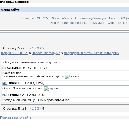
[
Из Дома Скифов
]
Меню сайта
Новости
ФОРУМ
Фотоальбомы
Статьи и публикации
Блог
FAQ (в
Воспитание/дрессировка
Грумминг
Обратная свя
Страница
5
из
5
«
1
2
3
4
5
Форум SKIFDOGS
»
Население форума
»
Лабрадоры в питомнике и наши детки
Лабрадоры в питомнике и наши детки
[
1
]
Svetlana
[19.07.2011, 11:12]
Всем привет !
Эта темка для наших лабриков и их деток
[
41
]
shani
[01.01.2013, 17:51]
Они с Юткой очень похожи.
[
42
]
styona
[02.01.2013, 20:50]
Взгляд очень похож, у Юкки морда объёмнее.
Страница
5
из
5
«
1
2
3
4
5
Полная версия сайта