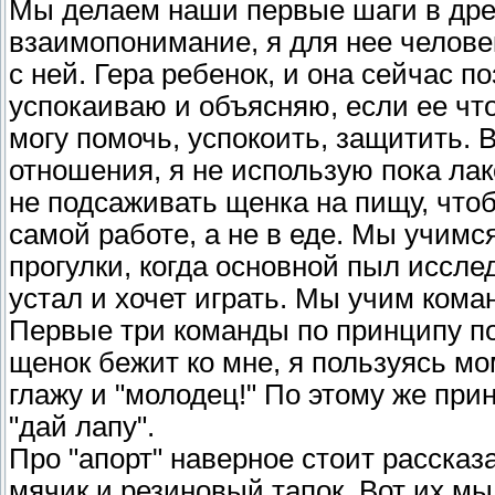
Мы делаем наши первые шаги в дрес
взаимопонимание, я для нее человек,
с ней. Гера ребенок, и она сейчас п
успокаиваю и объясняю, если ее что
могу помочь, успокоить, защитить. 
отношения, я не использую пока ла
не подсаживать щенка на пищу, что
самой работе, а не в еде. Мы учимс
прогулки, когда основной пыл иссле
устал и хочет играть. Мы учим команд
Первые три команды по принципу по
щенок бежит ко мне, я пользуясь мом
глажу и "молодец!" По этому же пр
"дай лапу".
Про "апорт" наверное стоит рассказ
мячик и резиновый тапок. Вот их мы