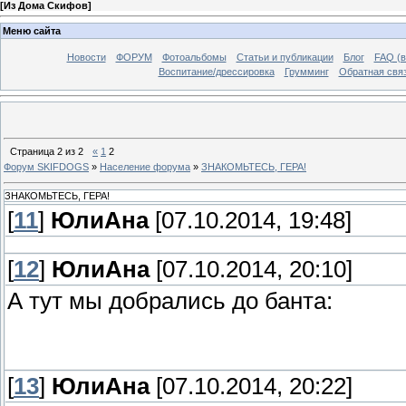
[
Из Дома Скифов
]
Меню сайта
Новости
ФОРУМ
Фотоальбомы
Статьи и публикации
Блог
FAQ (в
Воспитание/дрессировка
Грумминг
Обратная свя
Страница
2
из
2
«
1
2
Форум SKIFDOGS
»
Население форума
»
ЗНАКОМЬТЕСЬ, ГЕРА!
ЗНАКОМЬТЕСЬ, ГЕРА!
[
11
]
ЮлиАна
[07.10.2014, 19:48]
[
12
]
ЮлиАна
[07.10.2014, 20:10]
А тут мы добрались до банта:
[
13
]
ЮлиАна
[07.10.2014, 20:22]