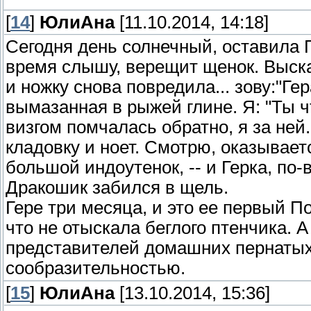
[
14
]
ЮлиАна
[11.10.2014, 14:18]
Сегодня день солнечный, оставила Г
время слышу, верещит щенок. Выска
и ножку снова повредила... зову:"Гер
вымазанная в рыжей глине. Я: "Ты чт
визгом помчалась обратно, я за ней
кладовку и ноет. Смотрю, оказывает
большой индоутенок, -- и Герка, по-
Дракошик забился в щель.
Гере три месяца, и это ее первый П
что не отыскала беглого птенчика. 
представителей домашних пернатых,
сообразительностью.
[
15
]
ЮлиАна
[13.10.2014, 15:36]