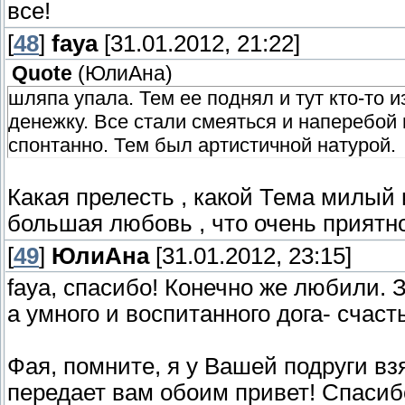
все!
[
48
]
faya
[31.01.2012, 21:22]
Quote
(
ЮлиАна
)
шляпа упала. Тем ее поднял и тут кто-то 
денежку. Все стали смеяться и наперебой
спонтанно. Тем был артистичной натурой.
Какая прелесть , какой Тема милый
большая любовь , что очень приятно
[
49
]
ЮлиАна
[31.01.2012, 23:15]
faya, спасибо! Конечно же любили. З
а умного и воспитанного дога- счаст
Фая, помните, я у Вашей подруги в
передает вам обоим привет! Спасибо