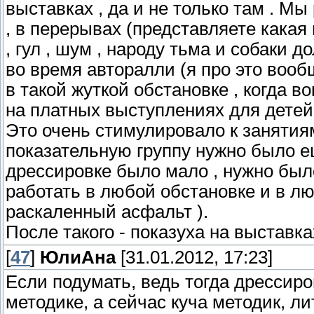
выставках , да и не только там . М
, в перерывах (представляете какая
, гул , шум , народу тьма и собаки 
во время авторалли (я про это вообщ
в такой жуткой обстановке , когда в
на платных выступлениях для детей
Это очень стимулировало к занятиям
показательную группу нужно было е
дрессировке было мало , нужно было
работать в любой обстановке и в любу
раскаленный асфальт ).
После такого - показуха на выставка
[
47
]
ЮлиАна
[31.01.2012, 17:23]
Если подумать, ведь тогда дрессир
методике, а сейчас куча методик, л