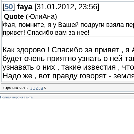
[
50
]
faya
[31.01.2012, 23:56]
Quote
(
ЮлиАна
)
Фая, помните, я у Вашей подруги взяла п
привет! Спасибо вам за нее!
Как здорово ! Спасибо за привет , я
будет очень приятно узнать о ней та
узнавать о них , такие известия , чт
Надо же , вот правду говорят - земля
Страница
5
из
5
«
1
2
3
4
5
Полная версия сайта