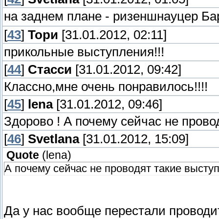
на заднем плане - ризеншнауцер Б
[
43
]
Тори
[31.01.2012, 02:11]
прикольные выступления!!!
[
44
]
Стасси
[31.01.2012, 09:42]
Классно,мне очень понравилось!!!!
[
45
]
lena
[31.01.2012, 09:46]
Здорово ! А почему сейчас не пров
[
46
]
Svetlana
[31.01.2012, 15:09]
Quote
(
lena
)
А почему сейчас не проводят такие высту
Да у нас вообще перестали проводи