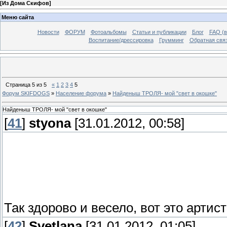
[
Из Дома Скифов
]
Меню сайта
Новости
ФОРУМ
Фотоальбомы
Статьи и публикации
Блог
FAQ (в
Воспитание/дрессировка
Грумминг
Обратная свя
Страница
5
из
5
«
1
2
3
4
5
Форум SKIFDOGS
»
Население форума
»
Найденыш ТРОЛЯ- мой "свет в окошке"
Найденыш ТРОЛЯ- мой "свет в окошке"
[
41
]
styona
[31.01.2012, 00:58]
Так здорово и весело, вот это арти
[
42
]
Svetlana
[31.01.2012, 01:05]