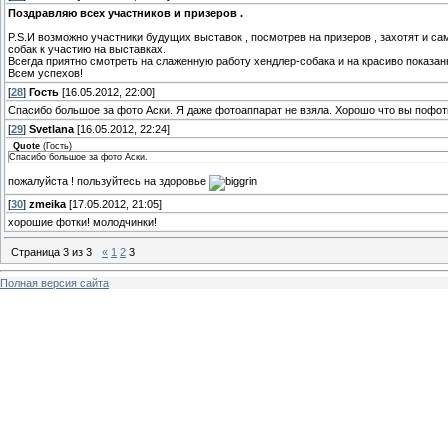
Поздравляю всех участников и призеров .
P.S.И возможно участники будущих выставок , посмотрев на призеров , захотят и са
собак к участию на выставках.
Всегда приятно смотреть на слаженную работу хендлер-собака и на красиво показан
Всем успехов!
[
28
]
Гость
[16.05.2012, 22:00]
Спасибо большое за фото Аски. Я даже фотоаппарат не взяла. Хорошо что вы пофотк
[
29
]
Svetlana
[16.05.2012, 22:24]
Quote
(
Гость
)
Спасибо большое за фото Аски.
пожалуйста ! пользуйтесь на здоровье
[
30
]
zmeika
[17.05.2012, 21:05]
хорошие фотки! молодчинки!
Страница
3
из
3
«
1
2
3
Полная версия сайта