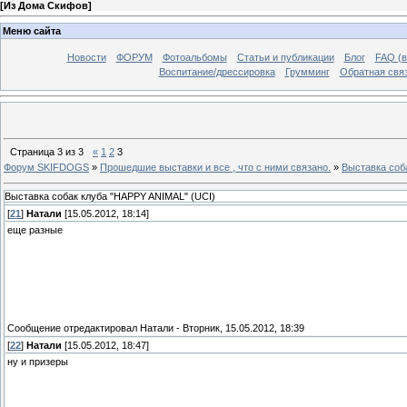
[
Из Дома Скифов
]
Меню сайта
Новости
ФОРУМ
Фотоальбомы
Статьи и публикации
Блог
FAQ (в
Воспитание/дрессировка
Грумминг
Обратная свя
Страница
3
из
3
«
1
2
3
Форум SKIFDOGS
»
Прошедшие выставки и все , что с ними связано.
»
Выставка соб
Выставка собак клуба "HAPPY ANIMAL" (UCI)
[
21
]
Натали
[15.05.2012, 18:14]
еще разные
Сообщение отредактировал
Натали
-
Вторник, 15.05.2012, 18:39
[
22
]
Натали
[15.05.2012, 18:47]
ну и призеры