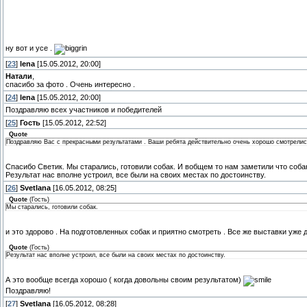
ну вот и усе .
[
23
]
lena
[15.05.2012, 20:00]
Натали
,
спасибо за фото . Очень интересно .
[
24
]
lena
[15.05.2012, 20:00]
Поздравляю всех участников и победителей
[
25
]
Гость
[15.05.2012, 22:52]
Quote
Поздравляю Вас с прекрасными результатами . Ваши ребята действительно очень хорошо смотрелис
Спасибо Светик. Мы старались, готовили собак. И вобщем то нам заметили что соба
Результат нас вполне устроил, все были на своих местах по достоинству.
[
26
]
Svetlana
[16.05.2012, 08:25]
Quote
(
Гость
)
Мы старались, готовили собак.
и это здорово . На подготовленных собак и приятно смотреть . Все же выставки уже
Quote
(
Гость
)
Результат нас вполне устроил, все были на своих местах по достоинству.
А это вообще всегда хорошо ( когда довольны своим результатом)
Поздравляю!
[
27
]
Svetlana
[16.05.2012, 08:28]