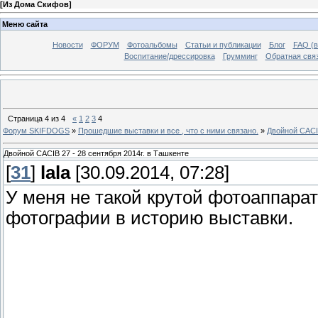
[
Из Дома Скифов
]
Меню сайта
Новости
ФОРУМ
Фотоальбомы
Статьи и публикации
Блог
FAQ (в
Воспитание/дрессировка
Грумминг
Обратная свя
Страница
4
из
4
«
1
2
3
4
Форум SKIFDOGS
»
Прошедшие выставки и все , что с ними связано.
»
Двойной CACIB
Двойной CACIB 27 - 28 сентября 2014г. в Ташкенте
[
31
]
lala
[30.09.2014, 07:28]
У меня не такой крутой фотоаппарат
фотографии в историю выставки.