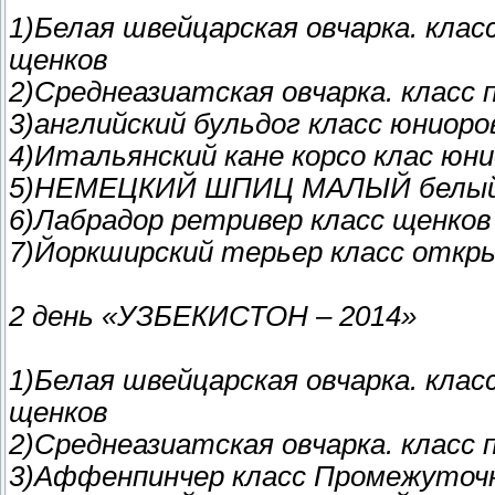
1)Белая швейцарская овчарка. кла
щенков
2)Среднеазиатская овчарка. класс
3)английский бульдог класс юниор
4)Итальянский кане корсо клас юн
5)НЕМЕЦКИЙ ШПИЦ МАЛЫЙ белый 
6)Лабрадор ретривер класс щенко
7)Йоркширский терьер класс отк
2 день «УЗБЕКИСТОН – 2014»
1)Белая швейцарская овчарка. кла
щенков
2)Среднеазиатская овчарка. клас
3)Аффенпинчер класс Промежуточ