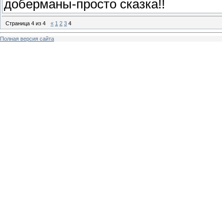
доберманы-просто сказка!!
Страница
4
из
4
«
1
2
3
4
Полная версия сайта