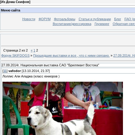
[
Из Дома Скифов
]
Меню сайта
Новости
ФОРУМ
Фотоальбомы
Статьи и публикации
Блог
FAQ (в
Воспитание/дрессировка
Грумминг
Обратная свя
Страница
2
из
2
«
1
2
Форум SKIFDOGS
»
Прошедшие выставки и все , что с ними связано.
»
27.09.2014г.
27.09.2014г. Национальная выставка САО "Бриллиант Востока"
[
11
]
vafodor
[13.10.2014, 21:37]
Лоллис Али Аладжа (класс юниоров )