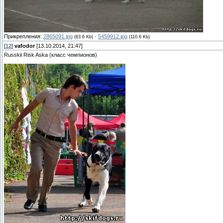
Прикрепления:
2865091.jpg
·
5459912.jpg
(63.6 Kb)
(110.6 Kb)
[
12
]
vafodor
[13.10.2014, 21:47]
Russkii Risk Aska (класс чемпионов)