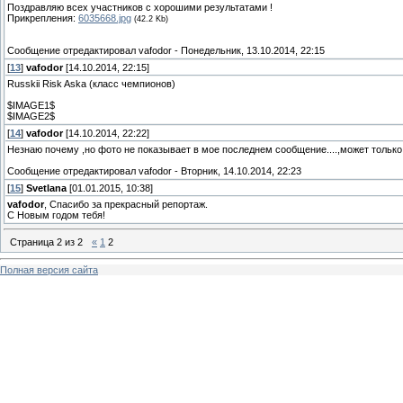
Поздравляю всех участников с хорошими результатами !
Прикрепления:
6035668.jpg
(42.2 Kb)
Сообщение отредактировал
vafodor
-
Понедельник, 13.10.2014, 22:15
[
13
]
vafodor
[14.10.2014, 22:15]
Russkii Risk Aska (класс чемпионов)
$IMAGE1$
$IMAGE2$
[
14
]
vafodor
[14.10.2014, 22:22]
Незнаю почему ,но фото не показывает в мое последнем сообщение....,может только у 
Сообщение отредактировал
vafodor
-
Вторник, 14.10.2014, 22:23
[
15
]
Svetlana
[01.01.2015, 10:38]
vafodor
, Спасибо за прекрасный репортаж.
С Новым годом тебя!
Страница
2
из
2
«
1
2
Полная версия сайта