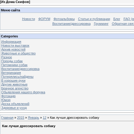
[
Из Дома Скифов
]
Меню сайта
Новости
ФОРУМ
Фотоальбомы
Статьи и публикации
Блог
FAQ (в
Воспитание/дрессировка
Грумминг
Обратная свя
Categories
Информация
Новости выставок
Архив новостей
Животные и общество
Разное
Породы собак
Питомники собак
Воспитание/дрессировка
Ветеринария
Потерялись/найдены
В хорошие руки
Другие животные
Брачное агенство
Обьявления нашего форума
Фотокадр
Юмор
Доска объявлений
Здоровье и уход
Главная
»
2015
»
Январь
»
12
» Как лучше дрессировать собаку
Как лучше дрессировать собаку