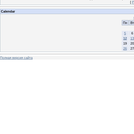
[
Р
Calendar
Пн
Вт
5
6
12
13
19
20
26
27
Полная версия сайта