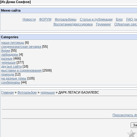
[
Из Дома Скифов
]
Меню сайта
Новости
ФОРУМ
Фотоальбомы
Статьи и публикации
Блог
FAQ (в
Воспитание/дрессировка
Грумминг
Обратная свя
Categories
наши питомцы
[6]
среднеазиатская овчарка
[55]
йорки
[55]
лабрадоры
[4]
разные
[466]
черныши
[377]
друзья сайта
[18]
выставки и соревнования
[2506]
природа
[12]
на разные темы
[105]
сенбернары
[44]
Главная
»
Фотоальбом
»
черныши
» ДАРК ЛЕГАСИ БАЗИЛЕВС
Просмотреть ф