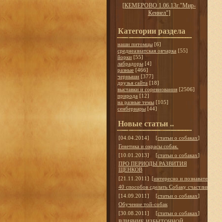
[
КЕМЕРОВО 1.06.13г."Мир-
Кеннел"
]
Категории раздела
наши питомцы
[6]
среднеазиатская овчарка
[55]
йорки
[55]
лабрадоры
[4]
разные
[466]
черныши
[377]
друзья сайта
[18]
выставки и соревнования
[2506]
природа
[12]
на разные темы
[105]
сенбернары
[44]
Новые статьи ..
[04.04.2014]
[
статьи о собаках
]
Генетика и окрасы собак.
[10.01.2013]
[
статьи о собаках
]
ПРО ПЕРИОДЫ РАЗВИТИЯ
ЩЕНКОВ
[21.11.2011]
[
интересно и познавательно
]
40 способов сделать Собаку счастливой
[14.09.2011]
[
статьи о собаках
]
Обучение той-собак
[30.08.2011]
[
статьи о собаках
]
ВЛИЯНИЕ ИЗБЫТОЧНОЙ