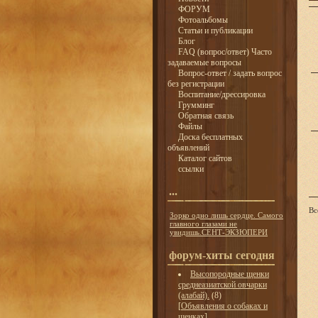
ФОРУМ
Фотоальбомы
Статьи и публикации
Блог
FAQ (вопрос/ответ) Часто
задаваемые вопросы
Вопрос-ответ / задать вопрос
без регистрации
Воспитание/дрессировка
Грумминг
Обратная связь
Файлы
Доска бесплатных
объявлений
Каталог сайтов
ссылки
...
Вс
Зорко одно лишь сердце. Самого
главного глазами не
увидишь.СЕНТ-ЭКЗЮПЕРИ
форум-хиты сегодня
Высопородные щенки
среднеазиатской овчарки
(алабай).
(8)
[
Объявления о собаках и
щенках
]