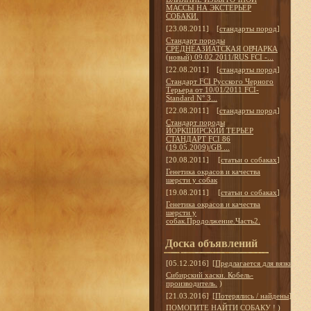
МАССЫ НА ЭКСТЕРЬЕР
СОБАКИ.
[23.08.2011]
[
стандарты пород
]
Стандарт породы
СРЕДНЕАЗИАТСКАЯ ОВЧАРКА
(новый) 09.02.2011/RUS FCI -...
[22.08.2011]
[
стандарты пород
]
Стандарт FCI Русского Черного
Терьера от 10/01/2011 FCI-
Standard N° 3...
[22.08.2011]
[
стандарты пород
]
Стандарт породы
ЙОРКШИРСКИЙ ТЕРЬЕР
СТАНДАРТ FCI 86
(19.05.2009)/GB ...
[20.08.2011]
[
статьи о собаках
]
Генетика окрасов и качества
шерсти у собак
[19.08.2011]
[
статьи о собаках
]
Генетика окрасов и качества
шерсти у
собак.Продолжение.Часть2.
Доска объявлений
[05.12.2016]
[
Предлагается для вязки
]
Сибирский хаски. Кобель-
производитель.
)
[21.03.2016]
[
Потерялись / найдены
]
ПОМОГИТЕ НАЙТИ СОБАКУ !
)