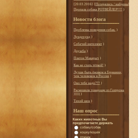
[20.03.2016]
[
Потерялись / найдены
]
Пропала собака РОТВЕЙЛЕР!!!!
)
Новости блога
Проблемы поведения собак.
)
Лундехунд
)
Собачий интеллект
)
Дружба
)
Платон Макарыч
)
Как не стать тёткой!
)
Лучше быть ёжиком в Германии,
чем человеком в России
)
Оно тебе надо???
)
Расмешили товарищи из Газпрома
)))))
)
Тихий шок
)
Наш опрос
Каких животных Вы
предпочитаете держать
собаку/собак
кошку/кошек
птичек