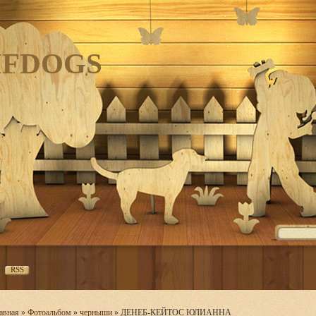
IFDOGS
RSS
авная
»
Фотоальбом
»
черныши
» ДЕНЕБ-КЕЙТОС ЮЛИАННА