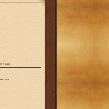
едующая »
ватели.