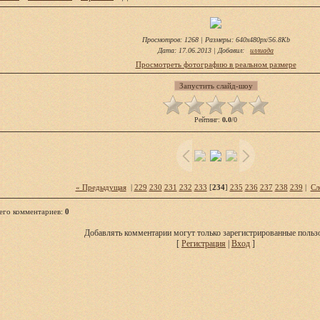
Просмотров
: 1268 |
Размеры
: 640x480px/56.8Kb
Дата
: 17.06.2013 |
Добавил
:
иллиада
Просмотреть фотографию в реальном размере
Рейтинг
:
0.0
/
0
« Предыдущая
|
229
230
231
232
233
[
234
]
235
236
237
238
239
|
Сл
его комментариев
:
0
Добавлять комментарии могут только зарегистрированные пользо
[
Регистрация
|
Вход
]