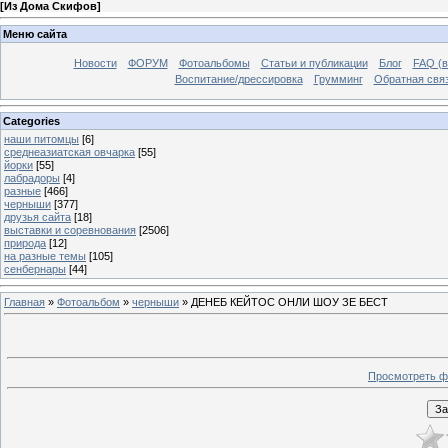
[
Из Дома Скифов
]
Меню сайта
Новости
ФОРУМ
Фотоальбомы
Статьи и публикации
Блог
FAQ (в
Воспитание/дрессировка
Грумминг
Обратная свя
Categories
наши питомцы
[6]
среднеазиатская овчарка
[55]
йорки
[55]
лабрадоры
[4]
разные
[466]
черныши
[377]
друзья сайта
[18]
выставки и соревнования
[2506]
природа
[12]
на разные темы
[105]
сенбернары
[44]
Главная
»
Фотоальбом
»
черныши
» ДЕНЕБ КЕЙТОС ОНЛИ ШОУ ЗЕ БЕСТ
Просмотреть ф