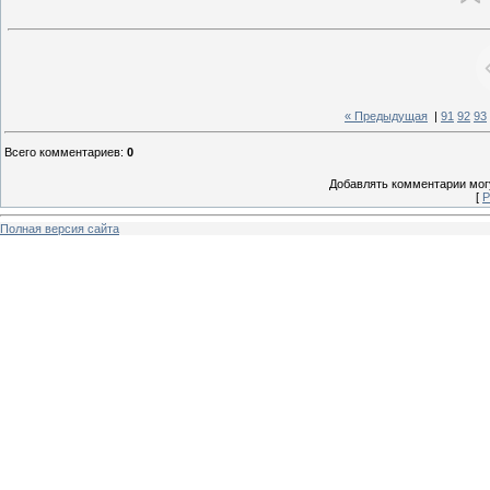
« Предыдущая
|
91
92
93
Всего комментариев
:
0
Добавлять комментарии могу
[
Р
Полная версия сайта