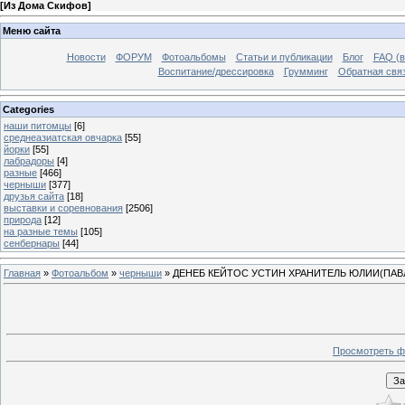
[
Из Дома Скифов
]
Меню сайта
Новости
ФОРУМ
Фотоальбомы
Статьи и публикации
Блог
FAQ (в
Воспитание/дрессировка
Грумминг
Обратная свя
Categories
наши питомцы
[6]
среднеазиатская овчарка
[55]
йорки
[55]
лабрадоры
[4]
разные
[466]
черныши
[377]
друзья сайта
[18]
выставки и соревнования
[2506]
природа
[12]
на разные темы
[105]
сенбернары
[44]
Главная
»
Фотоальбом
»
черныши
» ДЕНЕБ КЕЙТОС УСТИН ХРАНИТЕЛЬ ЮЛИИ(ПАВ
Просмотреть ф