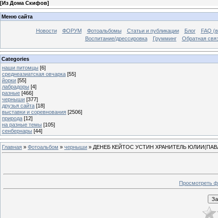
[
Из Дома Скифов
]
Меню сайта
Новости
ФОРУМ
Фотоальбомы
Статьи и публикации
Блог
FAQ (в
Воспитание/дрессировка
Грумминг
Обратная свя
Categories
наши питомцы
[6]
среднеазиатская овчарка
[55]
йорки
[55]
лабрадоры
[4]
разные
[466]
черныши
[377]
друзья сайта
[18]
выставки и соревнования
[2506]
природа
[12]
на разные темы
[105]
сенбернары
[44]
Главная
»
Фотоальбом
»
черныши
» ДЕНЕБ КЕЙТОС УСТИН ХРАНИТЕЛЬ ЮЛИИ(ПАВ
Просмотреть ф