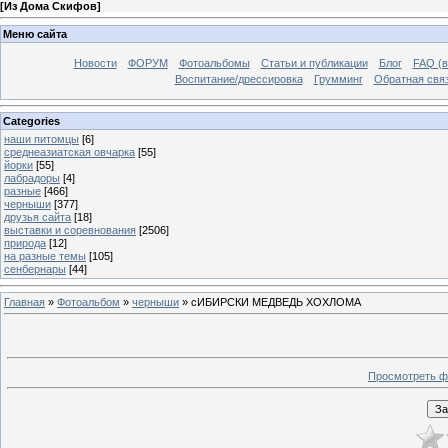
[
Из Дома Скифов
]
Меню сайта
Новости
ФОРУМ
Фотоальбомы
Статьи и публикации
Блог
FAQ (в
Воспитание/дрессировка
Грумминг
Обратная свя
Categories
наши питомцы
[6]
среднеазиатская овчарка
[55]
йорки
[55]
лабрадоры
[4]
разные
[466]
черныши
[377]
друзья сайта
[18]
выставки и соревнования
[2506]
природа
[12]
на разные темы
[105]
сенбернары
[44]
Главная
»
Фотоальбом
»
черныши
» сИБИРСКИ МЕДВЕДЬ ХОХЛОМА
Просмотреть ф