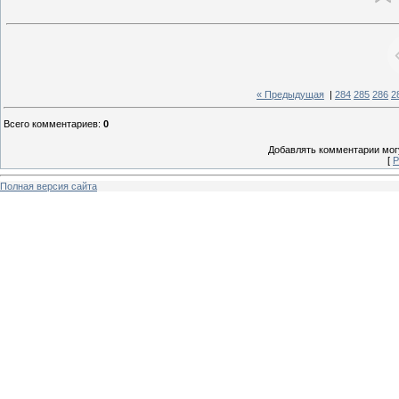
« Предыдущая
|
284
285
286
2
Всего комментариев
:
0
Добавлять комментарии могу
[
Р
Полная версия сайта