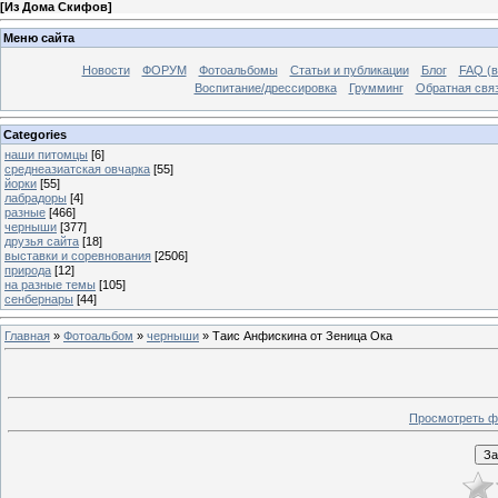
[
Из Дома Скифов
]
Меню сайта
Новости
ФОРУМ
Фотоальбомы
Статьи и публикации
Блог
FAQ (в
Воспитание/дрессировка
Грумминг
Обратная свя
Categories
наши питомцы
[6]
среднеазиатская овчарка
[55]
йорки
[55]
лабрадоры
[4]
разные
[466]
черныши
[377]
друзья сайта
[18]
выставки и соревнования
[2506]
природа
[12]
на разные темы
[105]
сенбернары
[44]
Главная
»
Фотоальбом
»
черныши
» Таис Анфискина от Зеница Ока
Просмотреть ф