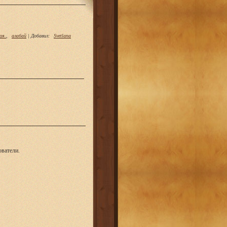
ая.
,
алабай
|
Добавил
:
Svetlana
ватели.