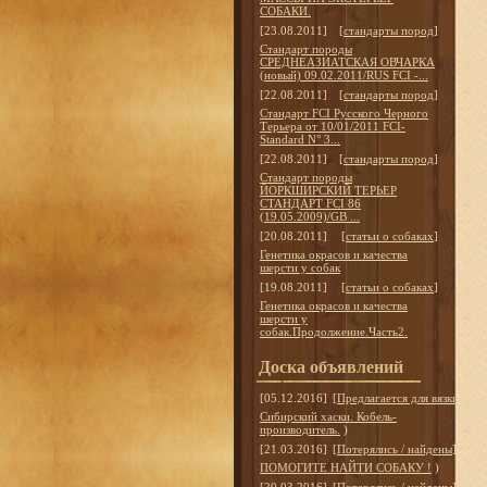
СОБАКИ.
[23.08.2011]
[
стандарты пород
]
Стандарт породы
СРЕДНЕАЗИАТСКАЯ ОВЧАРКА
(новый) 09.02.2011/RUS FCI -...
[22.08.2011]
[
стандарты пород
]
Стандарт FCI Русского Черного
Терьера от 10/01/2011 FCI-
Standard N° 3...
[22.08.2011]
[
стандарты пород
]
Стандарт породы
ЙОРКШИРСКИЙ ТЕРЬЕР
СТАНДАРТ FCI 86
(19.05.2009)/GB ...
[20.08.2011]
[
статьи о собаках
]
Генетика окрасов и качества
шерсти у собак
[19.08.2011]
[
статьи о собаках
]
Генетика окрасов и качества
шерсти у
собак.Продолжение.Часть2.
Доска объявлений
[05.12.2016]
[
Предлагается для вязки
]
Сибирский хаски. Кобель-
производитель.
)
[21.03.2016]
[
Потерялись / найдены
]
ПОМОГИТЕ НАЙТИ СОБАКУ !
)