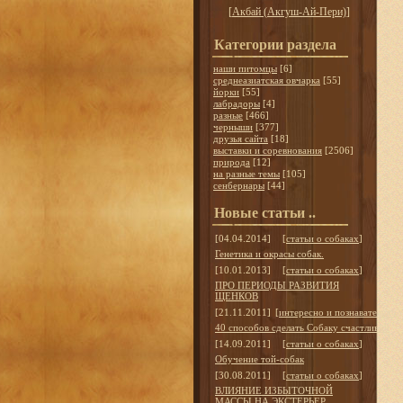
[
Акбай (Акгуш-Ай-Пери)
]
Категории раздела
наши питомцы
[6]
среднеазиатская овчарка
[55]
йорки
[55]
лабрадоры
[4]
разные
[466]
черныши
[377]
друзья сайта
[18]
выставки и соревнования
[2506]
природа
[12]
на разные темы
[105]
сенбернары
[44]
Новые статьи ..
[04.04.2014]
[
статьи о собаках
]
Генетика и окрасы собак.
[10.01.2013]
[
статьи о собаках
]
ПРО ПЕРИОДЫ РАЗВИТИЯ
ЩЕНКОВ
[21.11.2011]
[
интересно и познавательно
]
40 способов сделать Собаку счастливой
[14.09.2011]
[
статьи о собаках
]
Обучение той-собак
[30.08.2011]
[
статьи о собаках
]
ВЛИЯНИЕ ИЗБЫТОЧНОЙ
МАССЫ НА ЭКСТЕРЬЕР