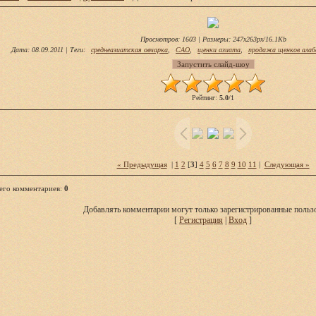
Просмотров
: 1603 |
Размеры
: 247x263px/16.1Kb
Дата
: 08.09.2011 |
Теги
:
среднеазиатская овчарка
,
САО
,
щенки азиата
,
продажа щенков алаб
Рейтинг
:
5.0
/
1
« Предыдущая
|
1
2
[
3
]
4
5
6
7
8
9
10
11
|
Следующая »
его комментариев
:
0
Добавлять комментарии могут только зарегистрированные пользо
[
Регистрация
|
Вход
]