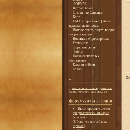
ФОРУМ
Фотоальбомы
Статьи и публикации
Блог
FAQ (вопрос/ответ) Часто
задаваемые вопросы
Вопрос-ответ / задать вопрос
без регистрации
Воспитание/дрессировка
Грумминг
Обратная связь
Файлы
Доска бесплатных
объявлений
Каталог сайтов
ссылки
...
Вс
Даже если вас съели, у вас все
равно остается два выхода
форум-хиты сегодня
Высопородные щенки
среднеазиатской овчарки
(алабай).
(8)
[
Объявления о собаках и
щенках
]