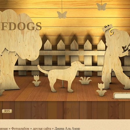
IFDOGS
RSS
авная
»
Фотоальбом
»
друзья сайта
» Джина Аль Амир