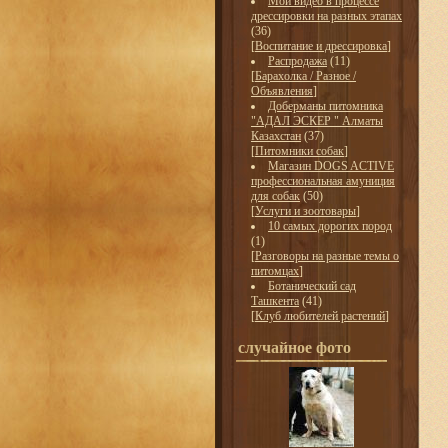
Мои видео в процессе
дрессировки на разных этапах
(36)
[
Воспитание и дрессировка
]
Распродажа
(11)
[
Барахолка / Разное /
Объявления
]
Доберманы питомника
"АДАЛ ЭСКЕР " Алматы
Казахстан
(37)
[
Питомники собак
]
Магазин DOGS ACTIVE
профессиональная амуниция
для собак
(50)
[
Услуги и зоотовары
]
10 самых дорогих пород
(1)
[
Разговоры на разные темы о
питомцах
]
Ботанический сад
Ташкента
(41)
[
Клуб любителей растений
]
случайное фото