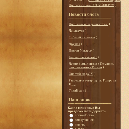
[20.03.2016]
[
Потерялись / найдены
]
Пропала собака РОТВЕЙЛЕР!!!!
)
Новости блога
Проблемы поведения собак.
)
Лундехунд
)
Собачий интеллект
)
Дружба
)
Платон Макарыч
)
Как не стать тёткой!
)
Лучше быть ёжиком в Германии,
чем человеком в России
)
Оно тебе надо???
)
Расмешили товарищи из Газпрома
)))))
)
Тихий шок
)
Наш опрос
Каких животных Вы
предпочитаете держать
собаку/собак
кошку/кошек
птичек