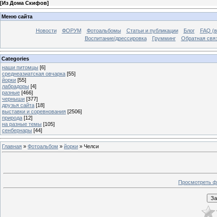
[
Из Дома Скифов
]
Меню сайта
Новости
ФОРУМ
Фотоальбомы
Статьи и публикации
Блог
FAQ (в
Воспитание/дрессировка
Грумминг
Обратная свя
Categories
наши питомцы
[6]
среднеазиатская овчарка
[55]
йорки
[55]
лабрадоры
[4]
разные
[466]
черныши
[377]
друзья сайта
[18]
выставки и соревнования
[2506]
природа
[12]
на разные темы
[105]
сенбернары
[44]
Главная
»
Фотоальбом
»
йорки
» Челси
Просмотреть ф