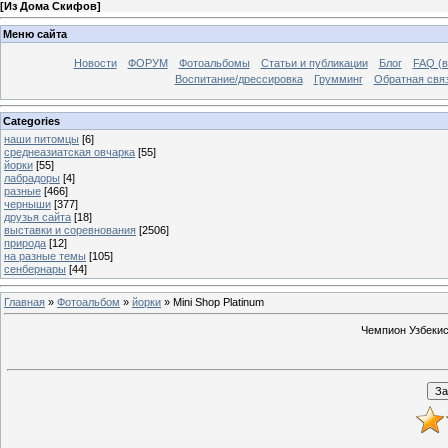
[
Из Дома Скифов
]
Меню сайта
Новости
ФОРУМ
Фотоальбомы
Статьи и публикации
Блог
FAQ (в
Воспитание/дрессировка
Грумминг
Обратная свя
Categories
наши питомцы
[6]
среднеазиатская овчарка
[55]
йорки
[55]
лабрадоры
[4]
разные
[466]
черныши
[377]
друзья сайта
[18]
выставки и соревнования
[2506]
природа
[12]
на разные темы
[105]
сенбернары
[44]
Главная
»
Фотоальбом
»
йорки
» Mini Shop Platinum
Чемпион Узбекист