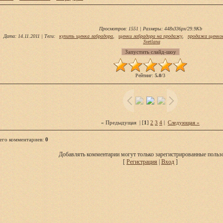
Просмотров
: 1551 |
Размеры
: 448x336px/29.9Kb
Дата
: 14.11.2011 |
Теги
:
купить щенка лабрадора
,
щенки лабрадора на продажу
,
продажа щенков
Svetlana
Рейтинг
:
5.0
/
3
« Предыдущая
| [
1
]
2
3
4
|
Следующая »
его комментариев
:
0
Добавлять комментарии могут только зарегистрированные пользо
[
Регистрация
|
Вход
]