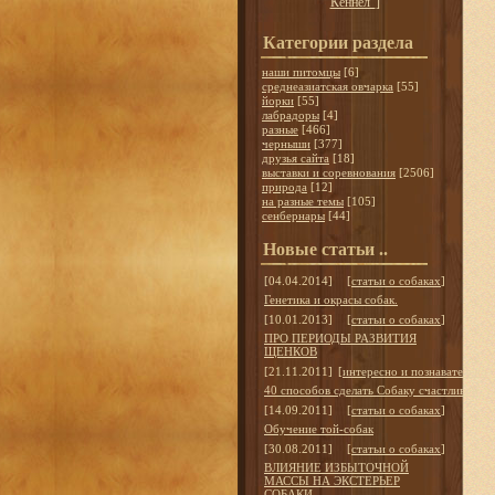
Кеннел"
]
Категории раздела
наши питомцы
[6]
среднеазиатская овчарка
[55]
йорки
[55]
лабрадоры
[4]
разные
[466]
черныши
[377]
друзья сайта
[18]
выставки и соревнования
[2506]
природа
[12]
на разные темы
[105]
сенбернары
[44]
Новые статьи ..
[04.04.2014]
[
статьи о собаках
]
Генетика и окрасы собак.
[10.01.2013]
[
статьи о собаках
]
ПРО ПЕРИОДЫ РАЗВИТИЯ
ЩЕНКОВ
[21.11.2011]
[
интересно и познавательно
]
40 способов сделать Собаку счастливой
[14.09.2011]
[
статьи о собаках
]
Обучение той-собак
[30.08.2011]
[
статьи о собаках
]
ВЛИЯНИЕ ИЗБЫТОЧНОЙ
МАССЫ НА ЭКСТЕРЬЕР
СОБАКИ.