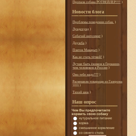
Пропала собака РОТВЕЙЛЕР!!!!
)
Новости блога
Проблемы поведения собак.
)
Лундехунд
)
Собачий интеллект
)
Дружба
)
Платон Макарыч
)
Как не стать тёткой!
)
Лучше быть ёжиком в Германии,
чем человеком в России
)
Оно тебе надо???
)
Расмешили товарищи из Газпрома
)))))
)
Тихий шок
)
Наш опрос
Чем Вы предпочитаете
кормить свою собаку
нутуральное питание
корма
смешанное кормление
со своего стола