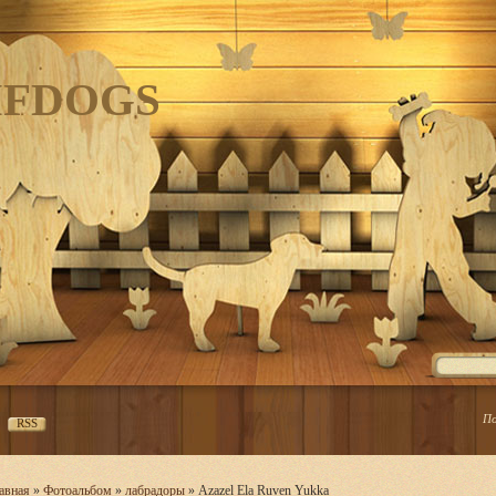
IFDOGS
По
RSS
авная
»
Фотоальбом
»
лабрадоры
» Azazel Ela Ruven Yukka