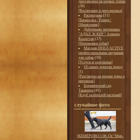
дрессировки на разных этапах
(36)
[
Воспитание и дрессировка
]
Распродажа
(11)
[
Барахолка / Разное /
Объявления
]
Доберманы питомника
"АДАЛ ЭСКЕР " Алматы
Казахстан
(37)
[
Питомники собак
]
Магазин DOGS ACTIVE
профессиональная амуниция
для собак
(50)
[
Услуги и зоотовары
]
10 самых дорогих пород
(1)
[
Разговоры на разные темы о
питомцах
]
Ботанический сад
Ташкента
(41)
[
Клуб любителей растений
]
случайное фото
[
КЕМЕРОВО 1.06.13г."Мир-