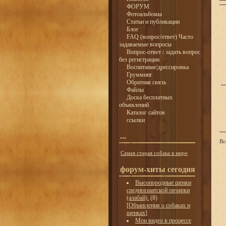
ФОРУМ
Фотоальбомы
Статьи и публикации
Блог
FAQ (вопрос/ответ) Часто
задаваемые вопросы
Вопрос-ответ / задать вопрос
без регистрации
Воспитание/дрессировка
Грумминг
Обратная связь
Файлы
Доска бесплатных
объявлений
Каталог сайтов
ссылки
...
Вс
Самая старая собака в мире
форум-хиты сегодня
Высопородные щенки
среднеазиатской овчарки
(алабай).
(8)
[
Объявления о собаках и
щенках
]
Мои видео в процессе