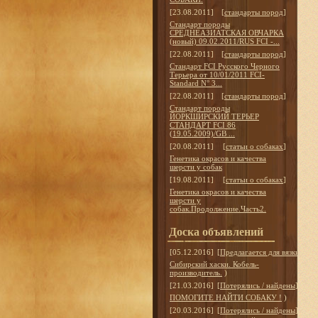
[23.08.2011]
[
стандарты пород
]
Стандарт породы
СРЕДНЕАЗИАТСКАЯ ОВЧАРКА
(новый) 09.02.2011/RUS FCI -...
[22.08.2011]
[
стандарты пород
]
Стандарт FCI Русского Черного
Терьера от 10/01/2011 FCI-
Standard N° 3...
[22.08.2011]
[
стандарты пород
]
Стандарт породы
ЙОРКШИРСКИЙ ТЕРЬЕР
СТАНДАРТ FCI 86
(19.05.2009)/GB ...
[20.08.2011]
[
статьи о собаках
]
Генетика окрасов и качества
шерсти у собак
[19.08.2011]
[
статьи о собаках
]
Генетика окрасов и качества
шерсти у
собак.Продолжение.Часть2.
Доска объявлений
[05.12.2016]
[
Предлагается для вязки
]
Сибирский хаски. Кобель-
производитель.
)
[21.03.2016]
[
Потерялись / найдены
]
ПОМОГИТЕ НАЙТИ СОБАКУ !
)
[20.03.2016]
[
Потерялись / найдены
]