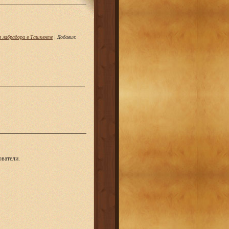
 лабрадора в Ташкенте
|
Добавил
:
ватели.