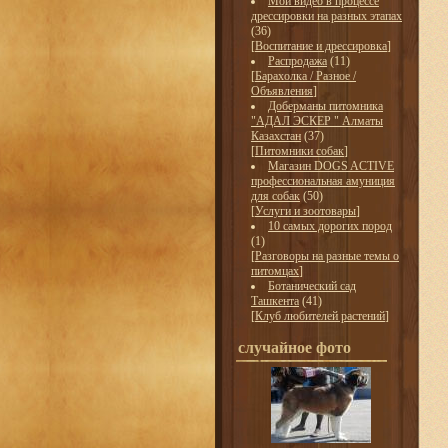
Мои видео в процессе
дрессировки на разных этапах
(36)
[
Воспитание и дрессировка
]
Распродажа
(11)
[
Барахолка / Разное /
Объявления
]
Доберманы питомника
"АДАЛ ЭСКЕР " Алматы
Казахстан
(37)
[
Питомники собак
]
Магазин DOGS ACTIVE
профессиональная амуниция
для собак
(50)
[
Услуги и зоотовары
]
10 самых дорогих пород
(1)
[
Разговоры на разные темы о
питомцах
]
Ботанический сад
Ташкента
(41)
[
Клуб любителей растений
]
случайное фото