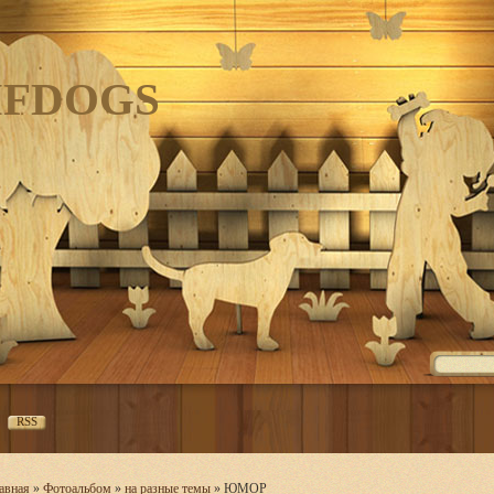
IFDOGS
RSS
авная
»
Фотоальбом
»
на разные темы
» ЮМОР