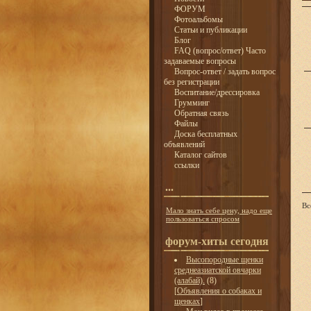
ФОРУМ
Фотоальбомы
Статьи и публикации
Блог
FAQ (вопрос/ответ) Часто
задаваемые вопросы
Вопрос-ответ / задать вопрос
без регистрации
Воспитание/дрессировка
Грумминг
Обратная связь
Файлы
Доска бесплатных
объявлений
Каталог сайтов
ссылки
...
Вс
Мало знать себе цену, надо еще
пользоваться спросом
форум-хиты сегодня
Высопородные щенки
среднеазиатской овчарки
(алабай).
(8)
[
Объявления о собаках и
щенках
]