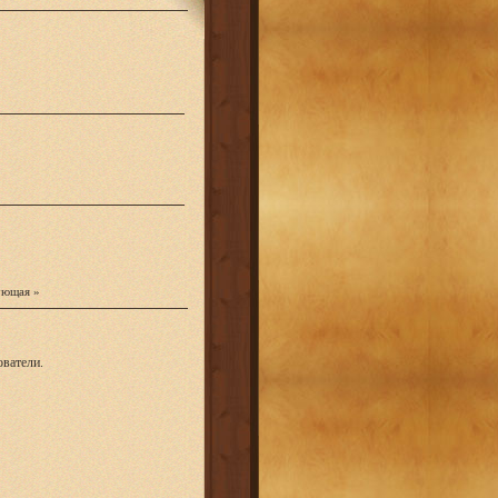
ующая »
ватели.