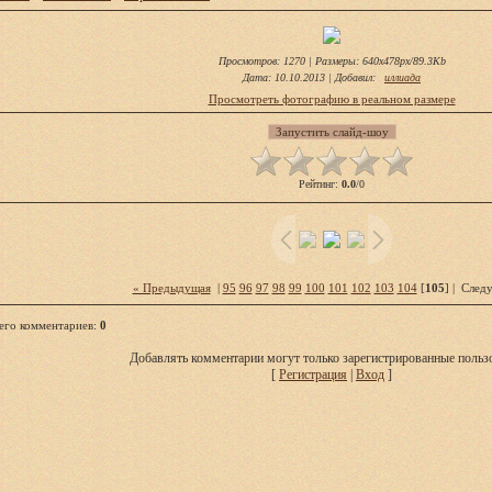
Просмотров
: 1270 |
Размеры
: 640x478px/89.3Kb
Дата
: 10.10.2013 |
Добавил
:
иллиада
Просмотреть фотографию в реальном размере
Рейтинг
:
0.0
/
0
« Предыдущая
|
95
96
97
98
99
100
101
102
103
104
[
105
] |
След
его комментариев
:
0
Добавлять комментарии могут только зарегистрированные пользо
[
Регистрация
|
Вход
]