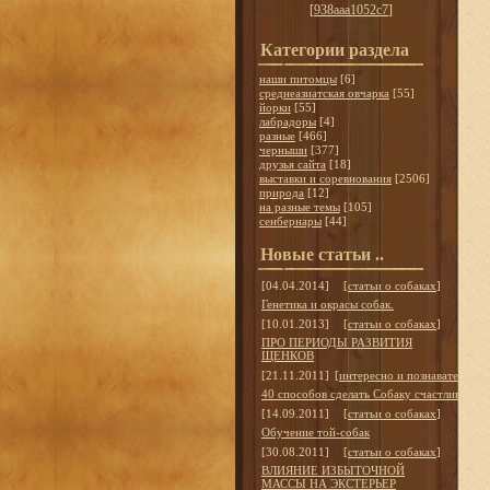
[
938aaa1052c7
]
Категории раздела
наши питомцы
[6]
среднеазиатская овчарка
[55]
йорки
[55]
лабрадоры
[4]
разные
[466]
черныши
[377]
друзья сайта
[18]
выставки и соревнования
[2506]
природа
[12]
на разные темы
[105]
сенбернары
[44]
Новые статьи ..
[04.04.2014]
[
статьи о собаках
]
Генетика и окрасы собак.
[10.01.2013]
[
статьи о собаках
]
ПРО ПЕРИОДЫ РАЗВИТИЯ
ЩЕНКОВ
[21.11.2011]
[
интересно и познавательно
]
40 способов сделать Собаку счастливой
[14.09.2011]
[
статьи о собаках
]
Обучение той-собак
[30.08.2011]
[
статьи о собаках
]
ВЛИЯНИЕ ИЗБЫТОЧНОЙ
МАССЫ НА ЭКСТЕРЬЕР