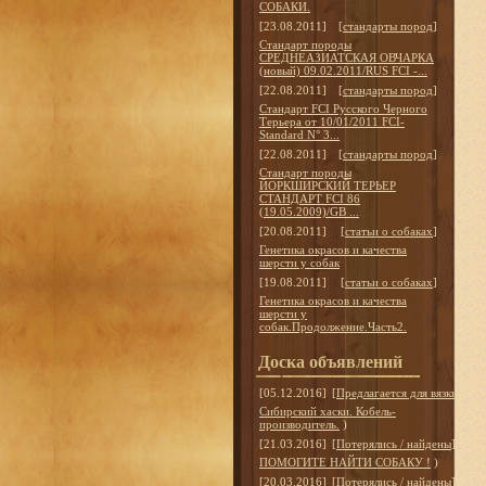
СОБАКИ.
[23.08.2011]
[
стандарты пород
]
Стандарт породы
СРЕДНЕАЗИАТСКАЯ ОВЧАРКА
(новый) 09.02.2011/RUS FCI -...
[22.08.2011]
[
стандарты пород
]
Стандарт FCI Русского Черного
Терьера от 10/01/2011 FCI-
Standard N° 3...
[22.08.2011]
[
стандарты пород
]
Стандарт породы
ЙОРКШИРСКИЙ ТЕРЬЕР
СТАНДАРТ FCI 86
(19.05.2009)/GB ...
[20.08.2011]
[
статьи о собаках
]
Генетика окрасов и качества
шерсти у собак
[19.08.2011]
[
статьи о собаках
]
Генетика окрасов и качества
шерсти у
собак.Продолжение.Часть2.
Доска объявлений
[05.12.2016]
[
Предлагается для вязки
]
Сибирский хаски. Кобель-
производитель.
)
[21.03.2016]
[
Потерялись / найдены
]
ПОМОГИТЕ НАЙТИ СОБАКУ !
)
[20.03.2016]
[
Потерялись / найдены
]