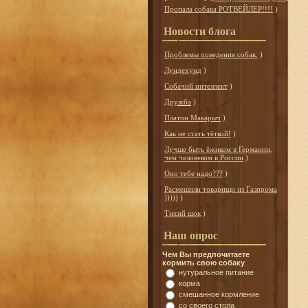
Пропала собака РОТВЕЙЛЕР!!!!
)
Новости блога
Проблемы поведения собак.
)
Лундехунд
)
Собачий интеллект
)
Дружба
)
Платон Макарыч
)
Как не стать тёткой!
)
Лучше быть ёжиком в Германии,
чем человеком в России
)
Оно тебе надо???
)
Расмешили товарищи из Газпрома
)))))
)
Тихий шок
)
Наш опрос
Чем Вы предпочитаете
кормить свою собаку
нутуральное питание
корма
смешанное кормление
со своего стола