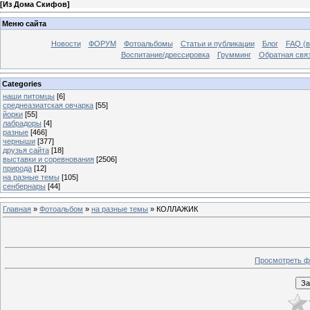
[
Из Дома Скифов
]
Меню сайта
Новости
ФОРУМ
Фотоальбомы
Статьи и публикации
Блог
FAQ (в
Воспитание/дрессировка
Грумминг
Обратная свя
Categories
наши питомцы
[6]
среднеазиатская овчарка
[55]
йорки
[55]
лабрадоры
[4]
разные
[466]
черныши
[377]
друзья сайта
[18]
выставки и соревнования
[2506]
природа
[12]
на разные темы
[105]
сенбернары
[44]
Главная
»
Фотоальбом
»
на разные темы
» КОЛЛАЖИК
Просмотреть ф