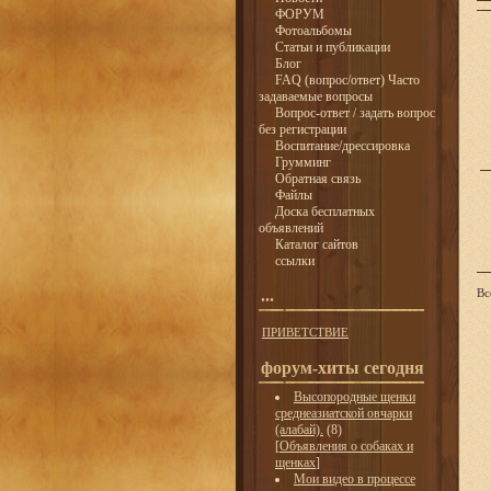
ФОРУМ
Фотоальбомы
Статьи и публикации
Блог
FAQ (вопрос/ответ) Часто
задаваемые вопросы
Вопрос-ответ / задать вопрос
без регистрации
Воспитание/дрессировка
Грумминг
Обратная связь
Файлы
Доска бесплатных
объявлений
Каталог сайтов
ссылки
...
Вс
ПРИВЕТСТВИЕ
форум-хиты сегодня
Высопородные щенки
среднеазиатской овчарки
(алабай).
(8)
[
Объявления о собаках и
щенках
]
Мои видео в процессе