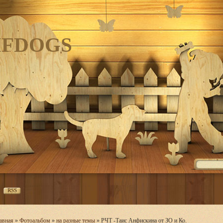
IFDOGS
RSS
авная
»
Фотоальбом
»
на разные темы
» РЧТ -Таис Анфискина от ЗО и Ко.