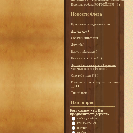
Пропала собака РОТВЕЙЛЕР!!!!
)
Новости блога
Проблемы поведения собак.
)
Лундехунд
)
Собачий интеллект
)
Дружба
)
Платон Макарыч
)
Как не стать тёткой!
)
Лучше быть ёжиком в Германии,
чем человеком в России
)
Оно тебе надо???
)
Расмешили товарищи из Газпрома
)))))
)
Тихий шок
)
Наш опрос
Каких животных Вы
предпочитаете держать
собаку/собак
кошку/кошек
птичек
рыбок