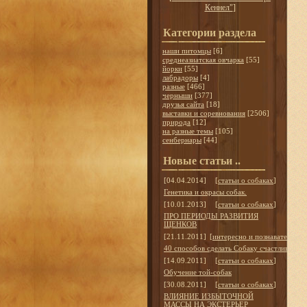
Кеннел"
]
Категории раздела
наши питомцы
[6]
среднеазиатская овчарка
[55]
йорки
[55]
лабрадоры
[4]
разные
[466]
черныши
[377]
друзья сайта
[18]
выставки и соревнования
[2506]
природа
[12]
на разные темы
[105]
сенбернары
[44]
Новые статьи ..
[04.04.2014]
[
статьи о собаках
]
Генетика и окрасы собак.
[10.01.2013]
[
статьи о собаках
]
ПРО ПЕРИОДЫ РАЗВИТИЯ
ЩЕНКОВ
[21.11.2011]
[
интересно и познавательно
]
40 способов сделать Собаку счастливой
[14.09.2011]
[
статьи о собаках
]
Обучение той-собак
[30.08.2011]
[
статьи о собаках
]
ВЛИЯНИЕ ИЗБЫТОЧНОЙ
МАССЫ НА ЭКСТЕРЬЕР