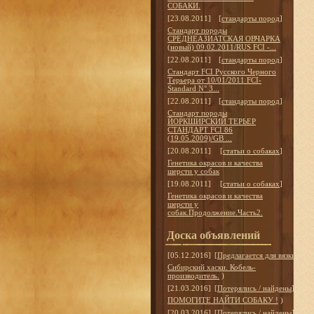
СОБАКИ.
[23.08.2011]
[
стандарты пород
]
Стандарт породы
СРЕДНЕАЗИАТСКАЯ ОВЧАРКА
(новый) 09.02.2011/RUS FCI -...
[22.08.2011]
[
стандарты пород
]
Стандарт FCI Русского Черного
Терьера от 10/01/2011 FCI-
Standard N° 3...
[22.08.2011]
[
стандарты пород
]
Стандарт породы
ЙОРКШИРСКИЙ ТЕРЬЕР
СТАНДАРТ FCI 86
(19.05.2009)/GB ...
[20.08.2011]
[
статьи о собаках
]
Генетика окрасов и качества
шерсти у собак
[19.08.2011]
[
статьи о собаках
]
Генетика окрасов и качества
шерсти у
собак.Продолжение.Часть2.
Доска объявлений
[05.12.2016]
[
Предлагается для вязки
]
Сибирский хаски. Кобель-
производитель.
)
[21.03.2016]
[
Потерялись / найдены
]
ПОМОГИТЕ НАЙТИ СОБАКУ !
)
[20.03.2016]
[
Потерялись / найдены
]