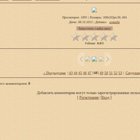
Просмотров
: 1093 |
Размеры
: 500x333px/36.1Kb
Дата
: 08.10.2013 |
Добавил
:
иллиада
Рейтинг
:
0.0
/
0
« Предыдущая
|
43
44
45
46
47
[
48
]
49
50
51
52
53
|
Следующ
его комментариев
:
0
Добавлять комментарии могут только зарегистрированные пользо
[
Регистрация
|
Вход
]