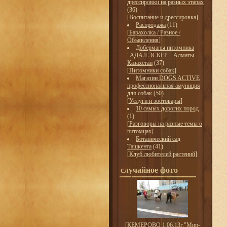
дрессировки на разных этапах
(36)
[
Воспитание и дрессировка
]
Распродажа
(11)
[
Барахолка / Разное /
Объявления
]
Доберманы питомника
"АДАЛ ЭСКЕР " Алматы
Казахстан
(37)
[
Питомники собак
]
Магазин DOGS ACTIVE
профессиональная амуниция
для собак
(50)
[
Услуги и зоотовары
]
10 самых дорогих пород
(1)
[
Разговоры на разные темы о
питомцах
]
Ботанический сад
Ташкента
(41)
[
Клуб любителей растений
]
случайное фото
[
КЕМЕРОВО 1.06.13г."Мир-