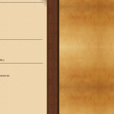
ая »
ватели.