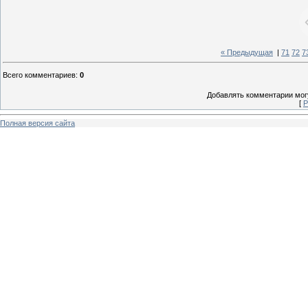
« Предыдущая
|
71
72
7
Всего комментариев
:
0
Добавлять комментарии могу
[
Р
Полная версия сайта