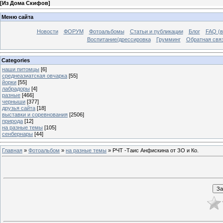
[
Из Дома Скифов
]
Меню сайта
Новости
ФОРУМ
Фотоальбомы
Статьи и публикации
Блог
FAQ (в
Воспитание/дрессировка
Грумминг
Обратная свя
Categories
наши питомцы
[6]
среднеазиатская овчарка
[55]
йорки
[55]
лабрадоры
[4]
разные
[466]
черныши
[377]
друзья сайта
[18]
выставки и соревнования
[2506]
природа
[12]
на разные темы
[105]
сенбернары
[44]
Главная
»
Фотоальбом
»
на разные темы
» РЧТ -Таис Анфискина от ЗО и Ко.