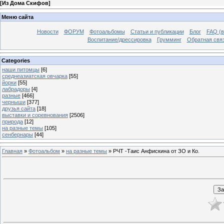
[
Из Дома Скифов
]
Меню сайта
Новости
ФОРУМ
Фотоальбомы
Статьи и публикации
Блог
FAQ (в
Воспитание/дрессировка
Грумминг
Обратная свя
Categories
наши питомцы
[6]
среднеазиатская овчарка
[55]
йорки
[55]
лабрадоры
[4]
разные
[466]
черныши
[377]
друзья сайта
[18]
выставки и соревнования
[2506]
природа
[12]
на разные темы
[105]
сенбернары
[44]
Главная
»
Фотоальбом
»
на разные темы
» РЧТ -Таис Анфискина от ЗО и Ко.