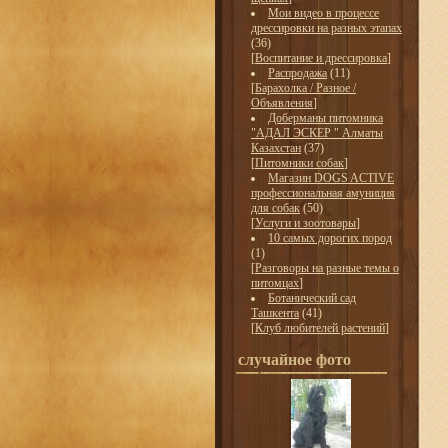
Мои видео в процессе
дрессировки на разных этапах
(36)
[
Воспитание и дрессировка
]
Распродажа
(11)
[
Барахолка / Разное /
Объявления
]
Доберманы питомника
"АДАЛ ЭСКЕР " Алматы
Казахстан
(37)
[
Питомники собак
]
Магазин DOGS ACTIVE
профессиональная амуниция
для собак
(50)
[
Услуги и зоотовары
]
10 самых дорогих пород
(1)
[
Разговоры на разные темы о
питомцах
]
Ботанический сад
Ташкента
(41)
[
Клуб любителей растений
]
случайное фото