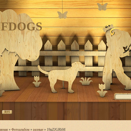
IFDOGS
RSS
авная
»
Фотоальбом
»
разные
» 19gZJGRbM