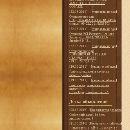
МАССЫ НА ЭКСТЕРЬЕР
СОБАКИ.
[23.08.2011]
[
стандарты пород
]
Стандарт породы
СРЕДНЕАЗИАТСКАЯ ОВЧАРКА
(новый) 09.02.2011/RUS FCI -...
[22.08.2011]
[
стандарты пород
]
Стандарт FCI Русского Черного
Терьера от 10/01/2011 FCI-
Standard N° 3...
[22.08.2011]
[
стандарты пород
]
Стандарт породы
ЙОРКШИРСКИЙ ТЕРЬЕР
СТАНДАРТ FCI 86
(19.05.2009)/GB ...
[20.08.2011]
[
статьи о собаках
]
Генетика окрасов и качества
шерсти у собак
[19.08.2011]
[
статьи о собаках
]
Генетика окрасов и качества
шерсти у
собак.Продолжение.Часть2.
Доска объявлений
[05.12.2016]
[
Предлагается для вязки
]
Сибирский хаски. Кобель-
производитель.
)
[21.03.2016]
[
Потерялись / найдены
]
ПОМОГИТЕ НАЙТИ СОБАКУ !
)