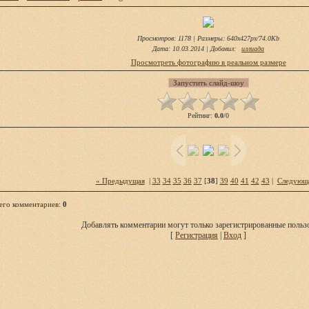
Просмотров
: 1178 |
Размеры
: 640x427px/74.0Kb
Дата
: 10.03.2014 |
Добавил
:
иллиада
Просмотреть фотографию в реальном размере
Рейтинг
:
0.0
/
0
« Предыдущая
|
33
34
35
36
37
[
38
]
39
40
41
42
43
|
Следующ
его комментариев
:
0
Добавлять комментарии могут только зарегистрированные пользо
[
Регистрация
|
Вход
]