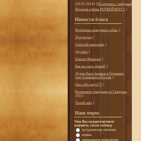
[20.03.2016]
[
Потерялись / найдены
]
Пропала собака РОТВЕЙЛЕР!!!!
)
Новости блога
Проблемы поведения собак.
)
Лундехунд
)
Собачий интеллект
)
Дружба
)
Платон Макарыч
)
Как не стать тёткой!
)
Лучше быть ёжиком в Германии,
чем человеком в России
)
Оно тебе надо???
)
Расмешили товарищи из Газпрома
)))))
)
Тихий шок
)
Наш опрос
Чем Вы предпочитаете
кормить свою собаку
нутуральное питание
корма
смешанное кормление