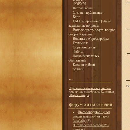
ФОРУМ
Фотоальбомы
Статьи и публикации
Блог
FAQ (вопрос/ответ) Часто
задаваемые вопросы
Вопрос-ответ / задать вопрос
без регистрации
Воспитание/дрессировка
Грумминг
Обратная связь
Файлы
Доска бесплатных
объявлений
Каталог сайтов
ссылки
...
Вс
Красивым кажется все, на что
смотришь с любовью. Кристиан
Моргенштерн
форум-хиты сегодня
Высопородные щенки
среднеазиатской овчарки
(алабай).
(8)
[
Объявления о собаках и
щенках
]