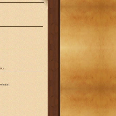
ая »
ватели.