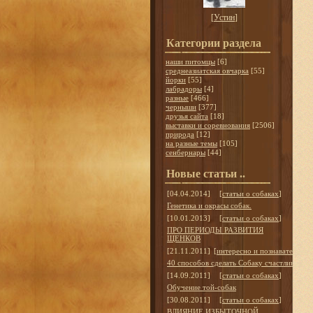
[
Устин
]
Категории раздела
наши питомцы
[6]
среднеазиатская овчарка
[55]
йорки
[55]
лабрадоры
[4]
разные
[466]
черныши
[377]
друзья сайта
[18]
выставки и соревнования
[2506]
природа
[12]
на разные темы
[105]
сенбернары
[44]
Новые статьи ..
[04.04.2014]
[
статьи о собаках
]
Генетика и окрасы собак.
[10.01.2013]
[
статьи о собаках
]
ПРО ПЕРИОДЫ РАЗВИТИЯ
ЩЕНКОВ
[21.11.2011]
[
интересно и познавательно
]
40 способов сделать Собаку счастливой
[14.09.2011]
[
статьи о собаках
]
Обучение той-собак
[30.08.2011]
[
статьи о собаках
]
ВЛИЯНИЕ ИЗБЫТОЧНОЙ