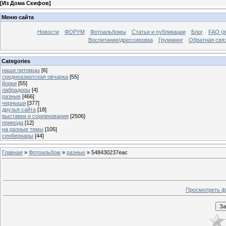
[
Из Дома Скифов
]
Меню сайта
Новости
ФОРУМ
Фотоальбомы
Статьи и публикации
Блог
FAQ (в
Воспитание/дрессировка
Грумминг
Обратная свя
Categories
наши питомцы
[6]
среднеазиатская овчарка
[55]
йорки
[55]
лабрадоры
[4]
разные
[466]
черныши
[377]
друзья сайта
[18]
выставки и соревнования
[2506]
природа
[12]
на разные темы
[105]
сенбернары
[44]
Главная
»
Фотоальбом
»
разные
» 548430237eac
Просмотреть ф