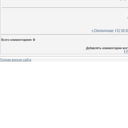
« Предыдущая
|
67
68
6
Всего комментариев
:
0
Добавлять комментарии могу
[
Р
Полная версия сайта