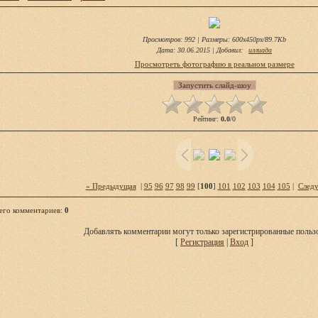
Просмотров
: 992 |
Размеры
: 600x450px/89.7Kb
Дата
: 30.06.2015 |
Добавил
:
иллиада
Просмотреть фотографию в реальном размере
Рейтинг
:
0.0
/
0
« Предыдущая
|
95
96
97
98
99
[
100
]
101
102
103
104
105
|
След
его комментариев
:
0
Добавлять комментарии могут только зарегистрированные пользо
[
Регистрация
|
Вход
]