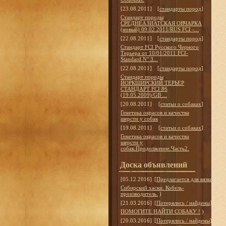
[23.08.2011]
[
стандарты пород
]
Стандарт породы
СРЕДНЕАЗИАТСКАЯ ОВЧАРКА
(новый) 09.02.2011/RUS FCI -...
[22.08.2011]
[
стандарты пород
]
Стандарт FCI Русского Черного
Терьера от 10/01/2011 FCI-
Standard N° 3...
[22.08.2011]
[
стандарты пород
]
Стандарт породы
ЙОРКШИРСКИЙ ТЕРЬЕР
СТАНДАРТ FCI 86
(19.05.2009)/GB ...
[20.08.2011]
[
статьи о собаках
]
Генетика окрасов и качества
шерсти у собак
[19.08.2011]
[
статьи о собаках
]
Генетика окрасов и качества
шерсти у
собак.Продолжение.Часть2.
Доска объявлений
[05.12.2016]
[
Предлагается для вязки
]
Сибирский хаски. Кобель-
производитель.
)
[21.03.2016]
[
Потерялись / найдены
]
ПОМОГИТЕ НАЙТИ СОБАКУ !
)
[20.03.2016]
[
Потерялись / найдены
]