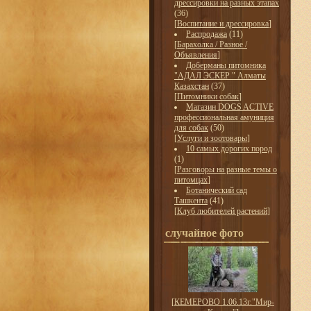
дрессировки на разных этапах
(36)
[
Воспитание и дрессировка
]
Распродажа
(11)
[
Барахолка / Разное /
Объявления
]
Доберманы питомника
"АДАЛ ЭСКЕР " Алматы
Казахстан
(37)
[
Питомники собак
]
Магазин DOGS ACTIVE
профессиональная амуниция
для собак
(50)
[
Услуги и зоотовары
]
10 самых дорогих пород
(1)
[
Разговоры на разные темы о
питомцах
]
Ботанический сад
Ташкента
(41)
[
Клуб любителей растений
]
случайное фото
[
КЕМЕРОВО 1.06.13г."Мир-