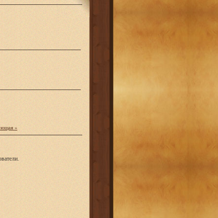
ующая »
ватели.