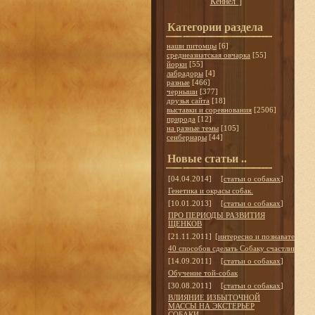
Кеннел"
]
Категории раздела
наши питомцы
[6]
среднеазиатская овчарка
[55]
йорки
[55]
лабрадоры
[4]
разные
[466]
черныши
[377]
друзья сайта
[18]
выставки и соревнования
[2506]
природа
[12]
на разные темы
[105]
сенбернары
[44]
Новые статьи ..
[04.04.2014]
[
статьи о собаках
]
Генетика и окрасы собак.
[10.01.2013]
[
статьи о собаках
]
ПРО ПЕРИОДЫ РАЗВИТИЯ
ЩЕНКОВ
[21.11.2011]
[
интересно и познавательно
]
40 способов сделать Собаку счастливой
[14.09.2011]
[
статьи о собаках
]
Обучение той-собак
[30.08.2011]
[
статьи о собаках
]
ВЛИЯНИЕ ИЗБЫТОЧНОЙ
МАССЫ НА ЭКСТЕРЬЕР
СОБАКИ.