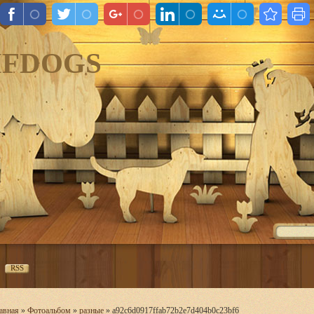
IFDOGS
RSS
авная
»
Фотоальбом
»
разные
» a92c6d0917ffab72b2e7d404b0c23bf6