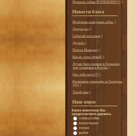
Пропала собака РОТВЕЙЛЕР!!!!
)
Новости блога
Проблемы поведения собак.
)
Лундехунд
)
Собачий интеллект
)
Дружба
)
Платон Макарыч
)
Как не стать тёткой!
)
Лучше быть ёжиком в Германии,
чем человеком в России
)
Оно тебе надо???
)
Расмешили товарищи из Газпрома
)))))
)
Тихий шок
)
Наш опрос
Каких животных Вы
предпочитаете держать
собаку/собак
кошку/кошек
птичек
рыбок