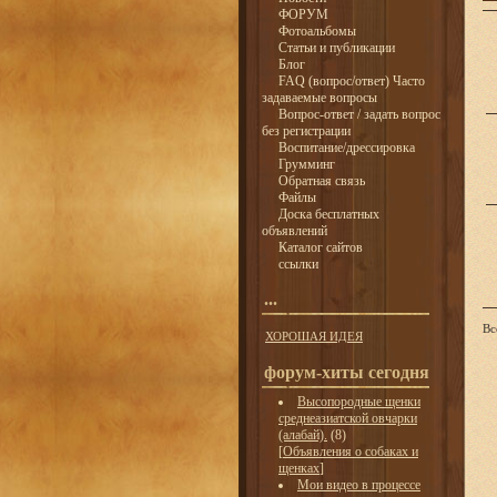
ФОРУМ
Фотоальбомы
Статьи и публикации
Блог
FAQ (вопрос/ответ) Часто
задаваемые вопросы
Вопрос-ответ / задать вопрос
без регистрации
Воспитание/дрессировка
Грумминг
Обратная связь
Файлы
Доска бесплатных
объявлений
Каталог сайтов
ссылки
...
Вс
ХОРОШАЯ ИДЕЯ
форум-хиты сегодня
Высопородные щенки
среднеазиатской овчарки
(алабай).
(8)
[
Объявления о собаках и
щенках
]
Мои видео в процессе