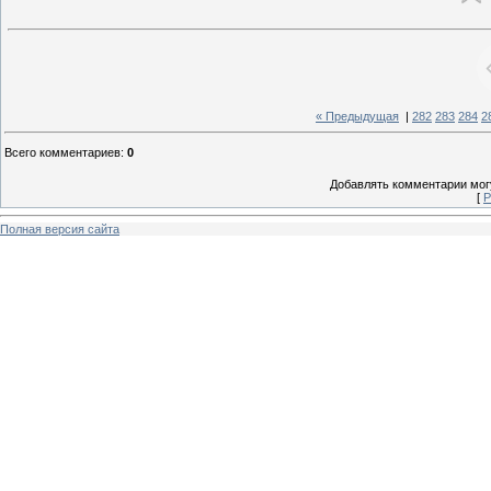
« Предыдущая
|
282
283
284
2
Всего комментариев
:
0
Добавлять комментарии могу
[
Р
Полная версия сайта