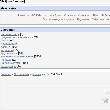
[
Из Дома Скифов
]
Меню сайта
Новости
ФОРУМ
Фотоальбомы
Статьи и публикации
Блог
FAQ (в
Воспитание/дрессировка
Грумминг
Обратная свя
Categories
наши питомцы
[6]
среднеазиатская овчарка
[55]
йорки
[55]
лабрадоры
[4]
разные
[466]
черныши
[377]
друзья сайта
[18]
выставки и соревнования
[2506]
природа
[12]
на разные темы
[105]
сенбернары
[44]
Главная
»
Фотоальбом
»
разные
» c350764c97e1