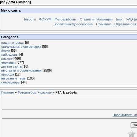
[
Из Дома Скифов
]
Меню сайта
Новости
ФОРУМ
Фотоальбомы
Статьи и публикации
Блог
FAQ (в
Воспитание/дрессировка
Грумминг
Обратная свя
Categories
наши питомцы
[6]
среднеазиатская овчарка
[55]
йорки
[55]
лабрадоры
[4]
разные
[466]
черныши
[377]
друзья сайта
[18]
выставки и соревнования
[2506]
природа
[12]
на разные темы
[105]
сенбернары
[44]
Главная
»
Фотоальбом
»
разные
» FTAHcaz6u4w
Просмотреть ф