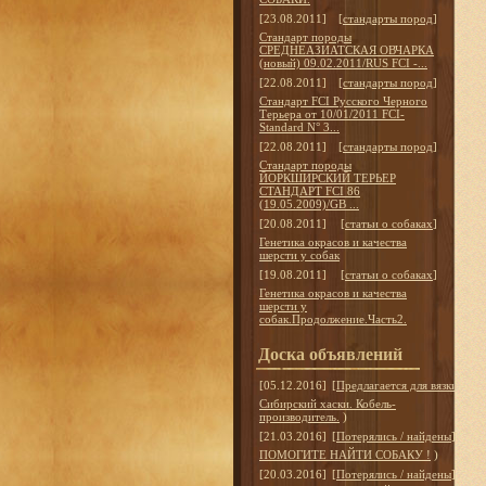
[23.08.2011]
[
стандарты пород
]
Стандарт породы
СРЕДНЕАЗИАТСКАЯ ОВЧАРКА
(новый) 09.02.2011/RUS FCI -...
[22.08.2011]
[
стандарты пород
]
Стандарт FCI Русского Черного
Терьера от 10/01/2011 FCI-
Standard N° 3...
[22.08.2011]
[
стандарты пород
]
Стандарт породы
ЙОРКШИРСКИЙ ТЕРЬЕР
СТАНДАРТ FCI 86
(19.05.2009)/GB ...
[20.08.2011]
[
статьи о собаках
]
Генетика окрасов и качества
шерсти у собак
[19.08.2011]
[
статьи о собаках
]
Генетика окрасов и качества
шерсти у
собак.Продолжение.Часть2.
Доска объявлений
[05.12.2016]
[
Предлагается для вязки
]
Сибирский хаски. Кобель-
производитель.
)
[21.03.2016]
[
Потерялись / найдены
]
ПОМОГИТЕ НАЙТИ СОБАКУ !
)
[20.03.2016]
[
Потерялись / найдены
]