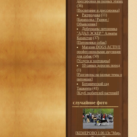
дрессировки на разных этапах
(36)
[
Воспитание и дрессировка
]
Распродажа
(11)
[
Барахолка / Разное /
Объявления
]
Доберманы питомника
"АДАЛ ЭСКЕР " Алматы
Казахстан
(37)
[
Питомники собак
]
Магазин DOGS ACTIVE
профессиональная амуниция
для собак
(50)
[
Услуги и зоотовары
]
10 самых дорогих пород
(1)
[
Разговоры на разные темы о
питомцах
]
Ботанический сад
Ташкента
(41)
[
Клуб любителей растений
]
случайное фото
[
КЕМЕРОВО 1.06.13г."Мир-