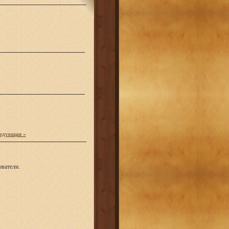
едующая »
ватели.