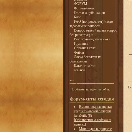
ФОРУМ
Фотоальбомы
Статьи и публикации
Блог
FAQ (вопрос/ответ) Часто
задаваемые вопросы
Вопрос-ответ / задать вопрос
без регистрации
Воспитание/дрессировка
Грумминг
Обратная связь
Файлы
Доска бесплатных
объявлений
Каталог сайтов
ссылки
...
Вс
Проблемы поведения собак.
форум-хиты сегодня
Высопородные щенки
среднеазиатской овчарки
(алабай).
(8)
[
Объявления о собаках и
щенках
]
Мои видео в процессе