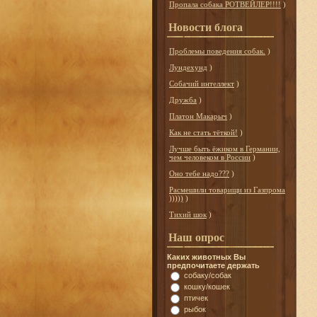
Пропала собака РОТВЕЙЛЕР!!!!
)
Новости блога
Проблемы поведения собак.
)
Лундехунд
)
Собачий интеллект
)
Дружба
)
Платон Макарыч
)
Как не стать тёткой!
)
Лучше быть ёжиком в Германии,
чем человеком в России
)
Оно тебе надо???
)
Расмешили товарищи из Газпрома
)))))
)
Тихий шок
)
Наш опрос
Каких животных Вы
предпочитаете держать
собаку/собак
кошку/кошек
птичек
рыбок