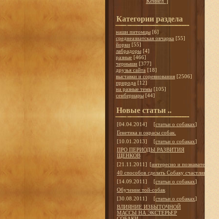
Кеннел"
]
Категории раздела
наши питомцы
[6]
среднеазиатская овчарка
[55]
йорки
[55]
лабрадоры
[4]
разные
[466]
черныши
[377]
друзья сайта
[18]
выставки и соревнования
[2506]
природа
[12]
на разные темы
[105]
сенбернары
[44]
Новые статьи ..
[04.04.2014]
[
статьи о собаках
]
Генетика и окрасы собак.
[10.01.2013]
[
статьи о собаках
]
ПРО ПЕРИОДЫ РАЗВИТИЯ
ЩЕНКОВ
[21.11.2011]
[
интересно и познавательно
]
40 способов сделать Собаку счастливой
[14.09.2011]
[
статьи о собаках
]
Обучение той-собак
[30.08.2011]
[
статьи о собаках
]
ВЛИЯНИЕ ИЗБЫТОЧНОЙ
МАССЫ НА ЭКСТЕРЬЕР
СОБАКИ.