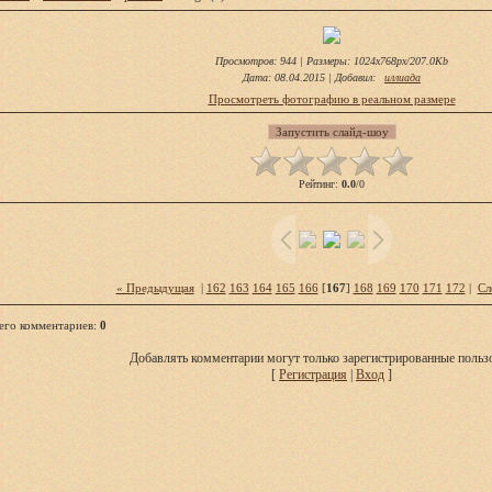
Просмотров
: 944 |
Размеры
: 1024x768px/207.0Kb
Дата
: 08.04.2015 |
Добавил
:
иллиада
Просмотреть фотографию в реальном размере
Рейтинг
:
0.0
/
0
« Предыдущая
|
162
163
164
165
166
[
167
]
168
169
170
171
172
|
Сл
его комментариев
:
0
Добавлять комментарии могут только зарегистрированные пользо
[
Регистрация
|
Вход
]