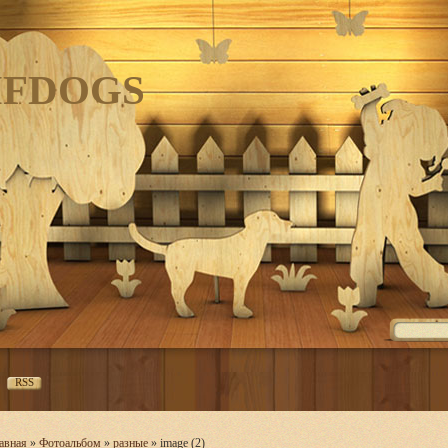
IFDOGS
RSS
авная
»
Фотоальбом
»
разные
» image (2)