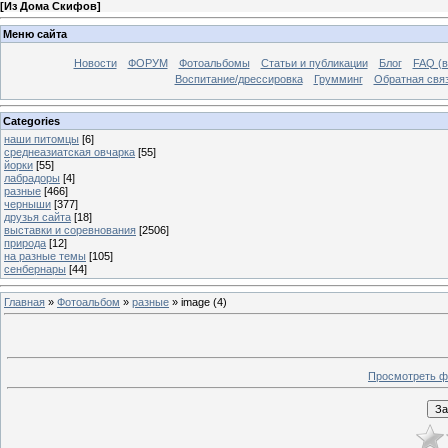
[
Из Дома Скифов
]
Меню сайта
Новости
ФОРУМ
Фотоальбомы
Статьи и публикации
Блог
FAQ (в
Воспитание/дрессировка
Грумминг
Обратная свя
Categories
наши питомцы
[6]
среднеазиатская овчарка
[55]
йорки
[55]
лабрадоры
[4]
разные
[466]
черныши
[377]
друзья сайта
[18]
выставки и соревнования
[2506]
природа
[12]
на разные темы
[105]
сенбернары
[44]
Главная
»
Фотоальбом
»
разные
» image (4)
Просмотреть ф