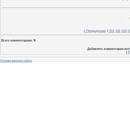
« Предыдущая
|
191
192
193
1
Всего комментариев
:
0
Добавлять комментарии могу
[
Р
Полная версия сайта