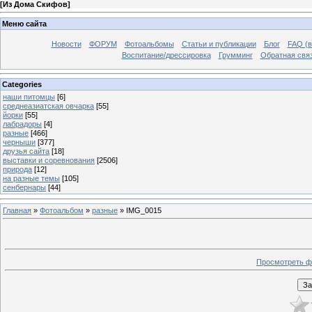
[
Из Дома Скифов
]
Меню сайта
Новости
ФОРУМ
Фотоальбомы
Статьи и публикации
Блог
FAQ (в
Воспитание/дрессировка
Грумминг
Обратная свя
Categories
наши питомцы
[6]
среднеазиатская овчарка
[55]
йорки
[55]
лабрадоры
[4]
разные
[466]
черныши
[377]
друзья сайта
[18]
выставки и соревнования
[2506]
природа
[12]
на разные темы
[105]
сенбернары
[44]
Главная
»
Фотоальбом
»
разные
» IMG_0015
Просмотреть ф