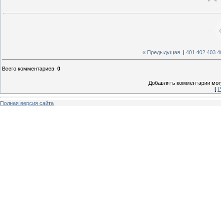
« Предыдущая
|
401
402
403
4
Всего комментариев
:
0
Добавлять комментарии могу
[
Р
Полная версия сайта