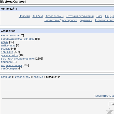
[
Из Дома Скифов
]
Меню сайта
Новости
ФОРУМ
Фотоальбомы
Статьи и публикации
Блог
FAQ (в
Воспитание/дрессировка
Грумминг
Обратная свя
Categories
наши питомцы
[6]
среднеазиатская овчарка
[55]
йорки
[55]
лабрадоры
[4]
разные
[466]
черныши
[377]
друзья сайта
[18]
выставки и соревнования
[2506]
природа
[12]
на разные темы
[105]
сенбернары
[44]
Главная
»
Фотоальбом
»
разные
» Миланочка
Просмотреть ф