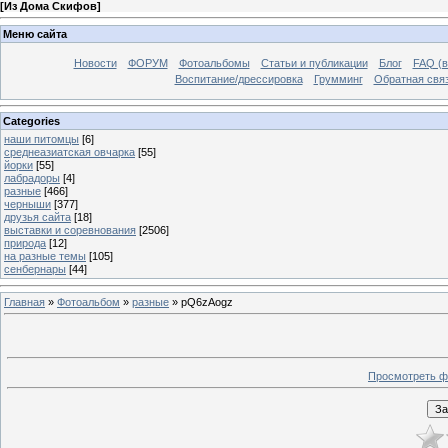
[
Из Дома Скифов
]
Меню сайта
Новости
ФОРУМ
Фотоальбомы
Статьи и публикации
Блог
FAQ (в
Воспитание/дрессировка
Грумминг
Обратная свя
Categories
наши питомцы
[6]
среднеазиатская овчарка
[55]
йорки
[55]
лабрадоры
[4]
разные
[466]
черныши
[377]
друзья сайта
[18]
выставки и соревнования
[2506]
природа
[12]
на разные темы
[105]
сенбернары
[44]
Главная
»
Фотоальбом
»
разные
» pQ6zAogz
Просмотреть ф