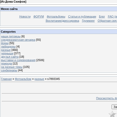
[
Из Дома Скифов
]
Меню сайта
Новости
ФОРУМ
Фотоальбомы
Статьи и публикации
Блог
FAQ (в
Воспитание/дрессировка
Грумминг
Обратная свя
Categories
наши питомцы
[6]
среднеазиатская овчарка
[55]
йорки
[55]
лабрадоры
[4]
разные
[466]
черныши
[377]
друзья сайта
[18]
выставки и соревнования
[2506]
природа
[12]
на разные темы
[105]
сенбернары
[44]
Главная
»
Фотоальбом
»
разные
» s7893345
Просмотреть ф