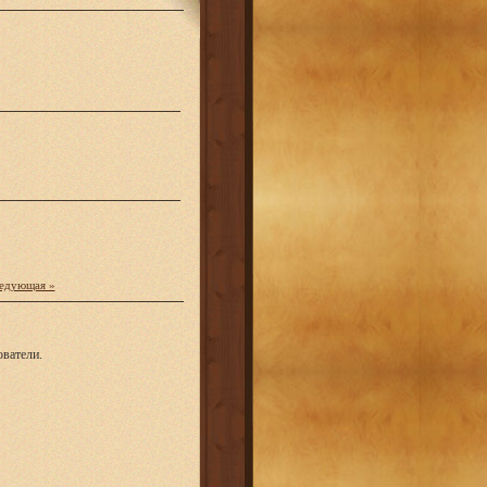
едующая »
ватели.