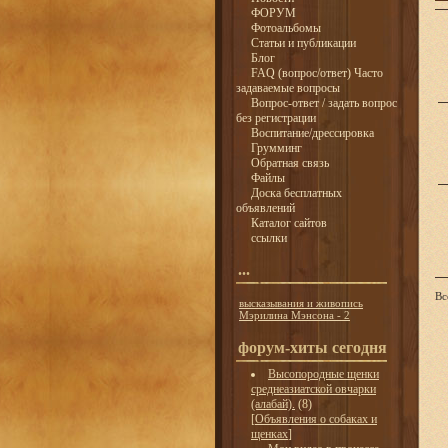
ФОРУМ
Фотоальбомы
Статьи и публикации
Блог
FAQ (вопрос/ответ) Часто
задаваемые вопросы
Вопрос-ответ / задать вопрос
без регистрации
Воспитание/дрессировка
Грумминг
Обратная связь
Файлы
Доска бесплатных
объявлений
Каталог сайтов
ссылки
...
Вс
высказывания и живопись
Мэрилина Мэнсона - 2
форум-хиты сегодня
Высопородные щенки
среднеазиатской овчарки
(алабай).
(8)
[
Объявления о собаках и
щенках
]