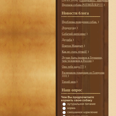
[20.03.2016]
[
Потерялись / найдены
]
Пропала собака РОТВЕЙЛЕР!!!!
)
Новости блога
Проблемы поведения собак.
)
Лундехунд
)
Собачий интеллект
)
Дружба
)
Платон Макарыч
)
Как не стать тёткой!
)
Лучше быть ёжиком в Германии,
чем человеком в России
)
Оно тебе надо???
)
Расмешили товарищи из Газпрома
)))))
)
Тихий шок
)
Наш опрос
Чем Вы предпочитаете
кормить свою собаку
нутуральное питание
корма
смешанное кормление