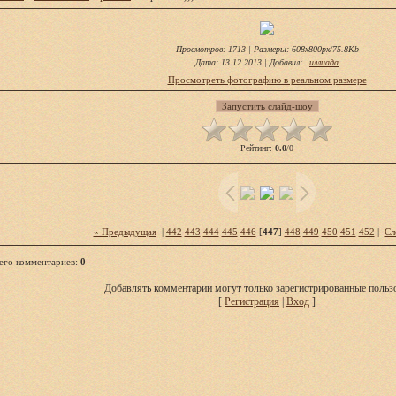
Просмотров
: 1713 |
Размеры
: 608x800px/75.8Kb
Дата
: 13.12.2013 |
Добавил
:
иллиада
Просмотреть фотографию в реальном размере
Рейтинг
:
0.0
/
0
« Предыдущая
|
442
443
444
445
446
[
447
]
448
449
450
451
452
|
Сл
его комментариев
:
0
Добавлять комментарии могут только зарегистрированные пользо
[
Регистрация
|
Вход
]