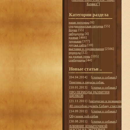
Кеннел"
]
Категории раздела
наши питомцы
[6]
среднеазиатская овчарка
[55]
йорки
[55]
лабрадоры
[4]
разные
[466]
черныши
[377]
друзья сайта
[18]
выставки и соревнования
[2506]
природа
[12]
на разные темы
[105]
сенбернары
[44]
Новые статьи ..
[04.04.2014]
[
статьи о собаках
]
Генетика и окрасы собак.
[10.01.2013]
[
статьи о собаках
]
ПРО ПЕРИОДЫ РАЗВИТИЯ
ЩЕНКОВ
[21.11.2011]
[
интересно и познавательно
]
40 способов сделать Собаку счастливой
[14.09.2011]
[
статьи о собаках
]
Обучение той-собак
[30.08.2011]
[
статьи о собаках
]
ВЛИЯНИЕ ИЗБЫТОЧНОЙ
МАССЫ НА ЭКСТЕРЬЕР