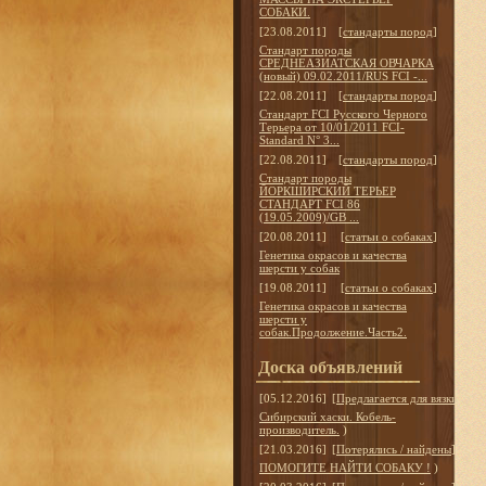
СОБАКИ.
[23.08.2011]
[
стандарты пород
]
Стандарт породы
СРЕДНЕАЗИАТСКАЯ ОВЧАРКА
(новый) 09.02.2011/RUS FCI -...
[22.08.2011]
[
стандарты пород
]
Стандарт FCI Русского Черного
Терьера от 10/01/2011 FCI-
Standard N° 3...
[22.08.2011]
[
стандарты пород
]
Стандарт породы
ЙОРКШИРСКИЙ ТЕРЬЕР
СТАНДАРТ FCI 86
(19.05.2009)/GB ...
[20.08.2011]
[
статьи о собаках
]
Генетика окрасов и качества
шерсти у собак
[19.08.2011]
[
статьи о собаках
]
Генетика окрасов и качества
шерсти у
собак.Продолжение.Часть2.
Доска объявлений
[05.12.2016]
[
Предлагается для вязки
]
Сибирский хаски. Кобель-
производитель.
)
[21.03.2016]
[
Потерялись / найдены
]
ПОМОГИТЕ НАЙТИ СОБАКУ !
)