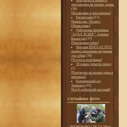
Мои видео в процессе
дрессировки на разных этапах
(36)
[
Воспитание и дрессировка
]
Распродажа
(11)
[
Барахолка / Разное /
Объявления
]
Доберманы питомника
"АДАЛ ЭСКЕР " Алматы
Казахстан
(37)
[
Питомники собак
]
Магазин DOGS ACTIVE
профессиональная амуниция
для собак
(50)
[
Услуги и зоотовары
]
10 самых дорогих пород
(1)
[
Разговоры на разные темы о
питомцах
]
Ботанический сад
Ташкента
(41)
[
Клуб любителей растений
]
случайное фото
[
КЕМЕРОВО 1.06.13г."Мир-