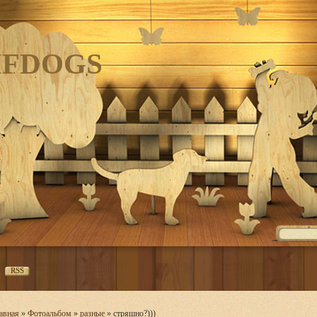
IFDOGS
RSS
авная
»
Фотоальбом
»
разные
» стряшно?)))