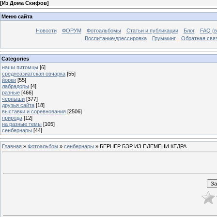
[
Из Дома Скифов
]
Меню сайта
Новости
ФОРУМ
Фотоальбомы
Статьи и публикации
Блог
FAQ (в
Воспитание/дрессировка
Грумминг
Обратная свя
Categories
наши питомцы
[6]
среднеазиатская овчарка
[55]
йорки
[55]
лабрадоры
[4]
разные
[466]
черныши
[377]
друзья сайта
[18]
выставки и соревнования
[2506]
природа
[12]
на разные темы
[105]
сенбернары
[44]
Главная
»
Фотоальбом
»
сенбернары
» БЕРНЕР БЭР ИЗ ПЛЕМЕНИ КЕДРА