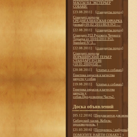
МАССЫ НА ЭКСТЕРЬЕР
СОБАКИ.
[23.08.2011]
[
стандарты пород
]
Стандарт породы
СРЕДНЕАЗИАТСКАЯ ОВЧАРКА
(новый) 09.02.2011/RUS FCI -...
[22.08.2011]
[
стандарты пород
]
Стандарт FCI Русского Черного
Терьера от 10/01/2011 FCI-
Standard N° 3...
[22.08.2011]
[
стандарты пород
]
Стандарт породы
ЙОРКШИРСКИЙ ТЕРЬЕР
СТАНДАРТ FCI 86
(19.05.2009)/GB ...
[20.08.2011]
[
статьи о собаках
]
Генетика окрасов и качества
шерсти у собак
[19.08.2011]
[
статьи о собаках
]
Генетика окрасов и качества
шерсти у
собак.Продолжение.Часть2.
Доска объявлений
[05.12.2016]
[
Предлагается для вязки
]
Сибирский хаски. Кобель-
производитель.
)
[21.03.2016]
[
Потерялись / найдены
]
ПОМОГИТЕ НАЙТИ СОБАКУ !
)