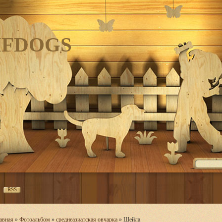
IFDOGS
RSS
авная
»
Фотоальбом
»
среднеазиатская овчарка
» Шейла