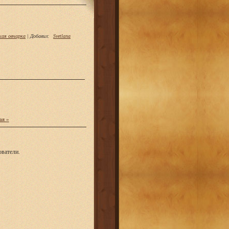
кая овчарка
|
Добавил
:
Svetlana
ая »
ватели.