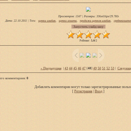
Просмотров
: 1347 |
Размеры
: 336x416px/29.7Kb
Дата
: 22.10.2011 |
Теги
:
щенки алабая
,
щенки азиата
,
продажа щенков алабая
,
среднеазиатс
Рейтинг
:
5.0
/
2
« Предыдущая
|
43
44
45
46
47
[
48
]
49
50
51
52
53
|
Следующ
его комментариев
:
0
Добавлять комментарии могут только зарегистрированные пользо
[
Регистрация
|
Вход
]