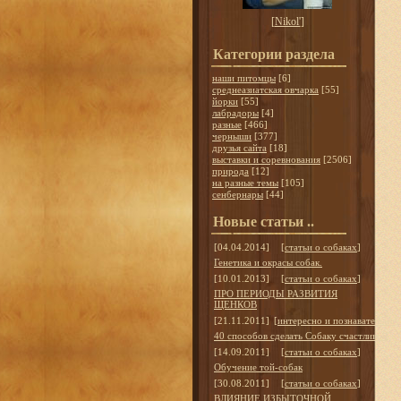
[
Nikol'
]
Категории раздела
наши питомцы
[6]
среднеазиатская овчарка
[55]
йорки
[55]
лабрадоры
[4]
разные
[466]
черныши
[377]
друзья сайта
[18]
выставки и соревнования
[2506]
природа
[12]
на разные темы
[105]
сенбернары
[44]
Новые статьи ..
[04.04.2014]
[
статьи о собаках
]
Генетика и окрасы собак.
[10.01.2013]
[
статьи о собаках
]
ПРО ПЕРИОДЫ РАЗВИТИЯ
ЩЕНКОВ
[21.11.2011]
[
интересно и познавательно
]
40 способов сделать Собаку счастливой
[14.09.2011]
[
статьи о собаках
]
Обучение той-собак
[30.08.2011]
[
статьи о собаках
]
ВЛИЯНИЕ ИЗБЫТОЧНОЙ