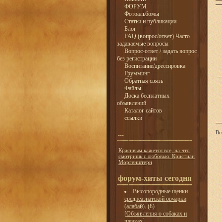
ФОРУМ
Фотоальбомы
Статьи и публикации
Блог
FAQ (вопрос/ответ) Часто
задаваемые вопросы
Вопрос-ответ / задать вопрос
без регистрации
Воспитание/дрессировка
Грумминг
Обратная связь
Файлы
Доска бесплатных
объявлений
Каталог сайтов
ссылки
...
Вс
Красивым кажется все, на что
смотришь с любовью. Кристиан
Моргенштерн
форум-хиты сегодня
Высопородные щенки
среднеазиатской овчарки
(алабай).
(8)
[
Объявления о собаках и
щенках
]