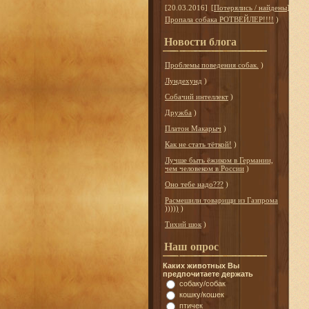
[20.03.2016]
[
Потерялись / найдены
]
Пропала собака РОТВЕЙЛЕР!!!!
)
Новости блога
Проблемы поведения собак.
)
Лундехунд
)
Собачий интеллект
)
Дружба
)
Платон Макарыч
)
Как не стать тёткой!
)
Лучше быть ёжиком в Германии,
чем человеком в России
)
Оно тебе надо???
)
Расмешили товарищи из Газпрома
)))))
)
Тихий шок
)
Наш опрос
Каких животных Вы
предпочитаете держать
собаку/собак
кошку/кошек
птичек