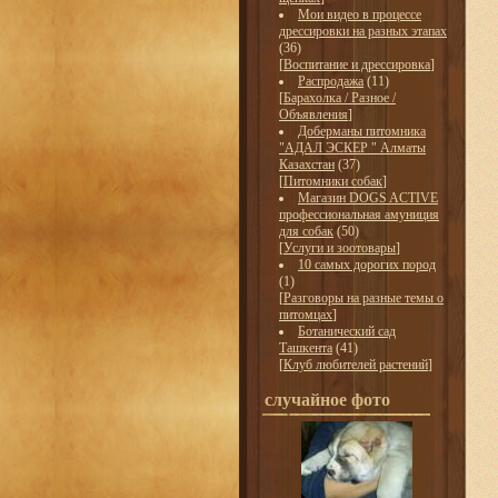
Мои видео в процессе
дрессировки на разных этапах
(36)
[
Воспитание и дрессировка
]
Распродажа
(11)
[
Барахолка / Разное /
Объявления
]
Доберманы питомника
"АДАЛ ЭСКЕР " Алматы
Казахстан
(37)
[
Питомники собак
]
Магазин DOGS ACTIVE
профессиональная амуниция
для собак
(50)
[
Услуги и зоотовары
]
10 самых дорогих пород
(1)
[
Разговоры на разные темы о
питомцах
]
Ботанический сад
Ташкента
(41)
[
Клуб любителей растений
]
случайное фото