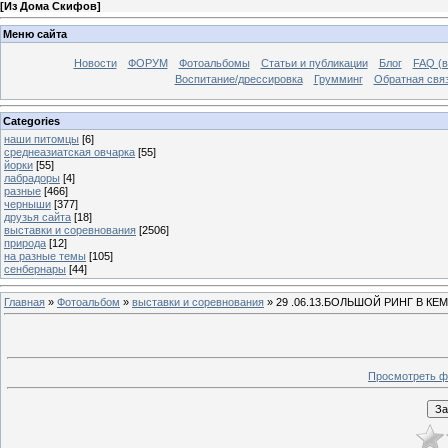
[
Из Дома Скифов
]
Меню сайта
Новости
ФОРУМ
Фотоальбомы
Статьи и публикации
Блог
FAQ (в
Воспитание/дрессировка
Грумминг
Обратная свя
Categories
наши питомцы
[6]
среднеазиатская овчарка
[55]
йорки
[55]
лабрадоры
[4]
разные
[466]
черныши
[377]
друзья сайта
[18]
выставки и соревнования
[2506]
природа
[12]
на разные темы
[105]
сенбернары
[44]
Главная
»
Фотоальбом
»
выставки и соревнования
» 29 .06.13.БОЛЬШОЙ РИНГ В К
Просмотреть ф