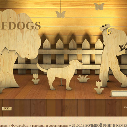
IFDOGS
В
RSS
авная
»
Фотоальбом
»
выставки и соревнования
» 29 .06.13.БОЛЬШОЙ РИНГ В КЕМ