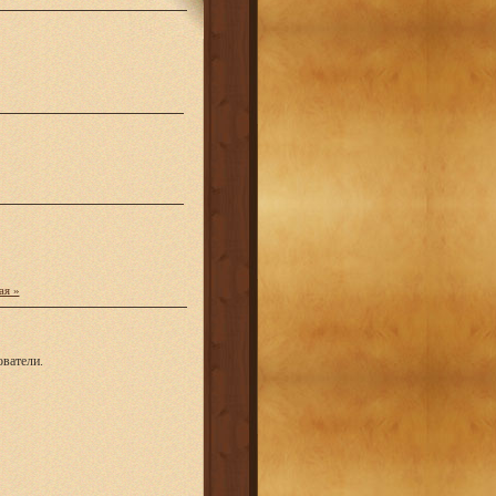
ая »
ватели.