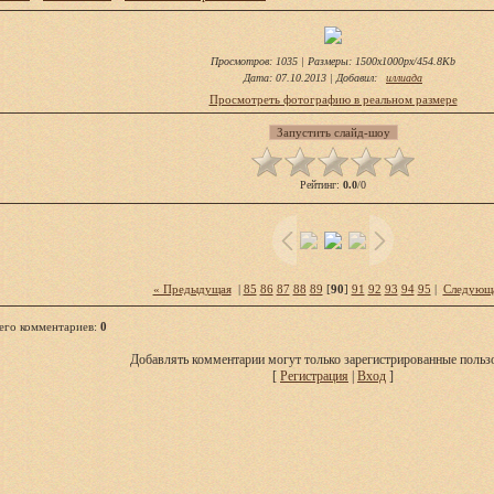
Просмотров
: 1035 |
Размеры
: 1500x1000px/454.8Kb
Дата
: 07.10.2013 |
Добавил
:
иллиада
Просмотреть фотографию в реальном размере
Рейтинг
:
0.0
/
0
« Предыдущая
|
85
86
87
88
89
[
90
]
91
92
93
94
95
|
Следующ
его комментариев
:
0
Добавлять комментарии могут только зарегистрированные пользо
[
Регистрация
|
Вход
]