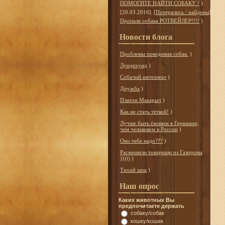
ПОМОГИТЕ НАЙТИ СОБАКУ !
)
[20.03.2016]
[
Потерялись / найдены
]
Пропала собака РОТВЕЙЛЕР!!!!
)
Новости блога
Проблемы поведения собак.
)
Лундехунд
)
Собачий интеллект
)
Дружба
)
Платон Макарыч
)
Как не стать тёткой!
)
Лучше быть ёжиком в Германии,
чем человеком в России
)
Оно тебе надо???
)
Расмешили товарищи из Газпрома
)))))
)
Тихий шок
)
Наш опрос
Каких животных Вы
предпочитаете держать
собаку/собак
кошку/кошек