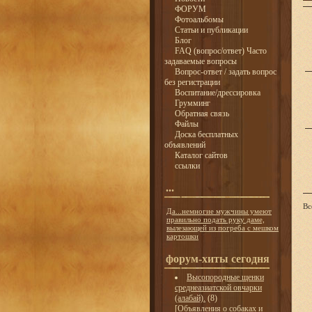
ФОРУМ
Фотоальбомы
Статьи и публикации
Блог
FAQ (вопрос/ответ) Часто
задаваемые вопросы
Вопрос-ответ / задать вопрос
без регистрации
Воспитание/дрессировка
Грумминг
Обратная связь
Файлы
Доска бесплатных
объявлений
Каталог сайтов
ссылки
...
Вс
Да...немногие мужчины умеют
правильно подать руку даме,
вылезающей из погреба с мешком
картошки
форум-хиты сегодня
Высопородные щенки
среднеазиатской овчарки
(алабай).
(8)
[
Объявления о собаках и