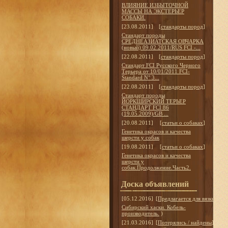
ВЛИЯНИЕ ИЗБЫТОЧНОЙ
МАССЫ НА ЭКСТЕРЬЕР
СОБАКИ.
[23.08.2011]
[
стандарты пород
]
Стандарт породы
СРЕДНЕАЗИАТСКАЯ ОВЧАРКА
(новый) 09.02.2011/RUS FCI -...
[22.08.2011]
[
стандарты пород
]
Стандарт FCI Русского Черного
Терьера от 10/01/2011 FCI-
Standard N° 3...
[22.08.2011]
[
стандарты пород
]
Стандарт породы
ЙОРКШИРСКИЙ ТЕРЬЕР
СТАНДАРТ FCI 86
(19.05.2009)/GB ...
[20.08.2011]
[
статьи о собаках
]
Генетика окрасов и качества
шерсти у собак
[19.08.2011]
[
статьи о собаках
]
Генетика окрасов и качества
шерсти у
собак.Продолжение.Часть2.
Доска объявлений
[05.12.2016]
[
Предлагается для вязки
]
Сибирский хаски. Кобель-
производитель.
)
[21.03.2016]
[
Потерялись / найдены
]