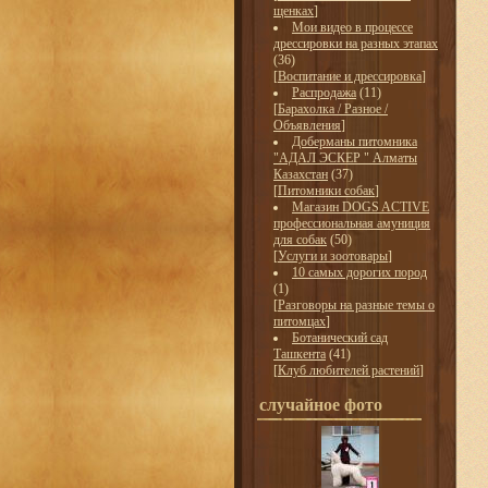
щенках
]
Мои видео в процессе
дрессировки на разных этапах
(36)
[
Воспитание и дрессировка
]
Распродажа
(11)
[
Барахолка / Разное /
Объявления
]
Доберманы питомника
"АДАЛ ЭСКЕР " Алматы
Казахстан
(37)
[
Питомники собак
]
Магазин DOGS ACTIVE
профессиональная амуниция
для собак
(50)
[
Услуги и зоотовары
]
10 самых дорогих пород
(1)
[
Разговоры на разные темы о
питомцах
]
Ботанический сад
Ташкента
(41)
[
Клуб любителей растений
]
случайное фото