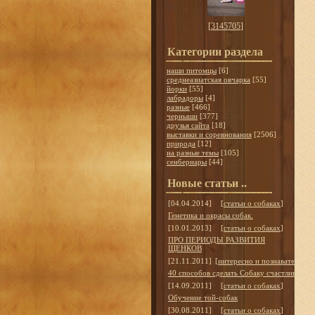
[
3145705
]
Категории раздела
наши питомцы
[6]
среднеазиатская овчарка
[55]
йорки
[55]
лабрадоры
[4]
разные
[466]
черныши
[377]
друзья сайта
[18]
выставки и соревнования
[2506]
природа
[12]
на разные темы
[105]
сенбернары
[44]
Новые статьи ..
[04.04.2014]
[
статьи о собаках
]
Генетика и окрасы собак.
[10.01.2013]
[
статьи о собаках
]
ПРО ПЕРИОДЫ РАЗВИТИЯ
ЩЕНКОВ
[21.11.2011]
[
интересно и познавательно
]
40 способов сделать Собаку счастливой
[14.09.2011]
[
статьи о собаках
]
Обучение той-собак
[30.08.2011]
[
статьи о собаках
]