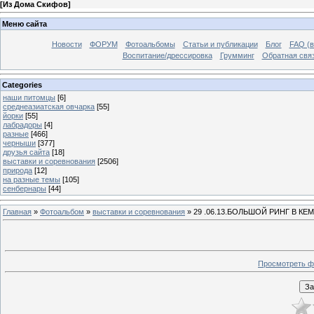
[
Из Дома Скифов
]
Меню сайта
Новости
ФОРУМ
Фотоальбомы
Статьи и публикации
Блог
FAQ (в
Воспитание/дрессировка
Грумминг
Обратная свя
Categories
наши питомцы
[6]
среднеазиатская овчарка
[55]
йорки
[55]
лабрадоры
[4]
разные
[466]
черныши
[377]
друзья сайта
[18]
выставки и соревнования
[2506]
природа
[12]
на разные темы
[105]
сенбернары
[44]
Главная
»
Фотоальбом
»
выставки и соревнования
» 29 .06.13.БОЛЬШОЙ РИНГ В К
Просмотреть ф