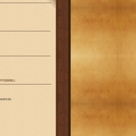
едующая »
ватели.