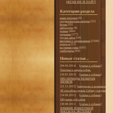
[
ФЛЭШ ИН ЗЕ НАЙТ
]
Категории раздела
наши питомцы
[6]
среднеазиатская овчарка
[55]
йорки
[55]
лабрадоры
[4]
разные
[466]
черныши
[377]
друзья сайта
[18]
выставки и соревнования
[2506]
природа
[12]
на разные темы
[105]
сенбернары
[44]
Новые статьи ..
[04.04.2014]
[
статьи о собаках
]
Генетика и окрасы собак.
[10.01.2013]
[
статьи о собаках
]
ПРО ПЕРИОДЫ РАЗВИТИЯ
ЩЕНКОВ
[21.11.2011]
[
интересно и познавательно
]
40 способов сделать Собаку счастливой
[14.09.2011]
[
статьи о собаках
]
Обучение той-собак
[30.08.2011]
[
статьи о собаках
]
ВЛИЯНИЕ ИЗБЫТОЧНОЙ
МАССЫ НА ЭКСТЕРЬЕР