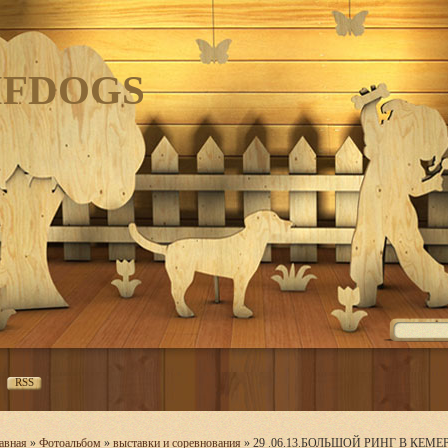
IFDOGS
RSS
авная
»
Фотоальбом
»
выставки и соревнования
» 29 .06.13.БОЛЬШОЙ РИНГ В КЕМ