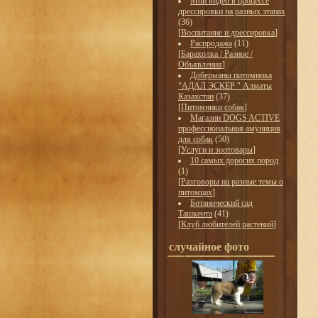
Мои видео в процессе
дрессировки на разных этапах
(36)
[
Воспитание и дрессировка
]
Распродажа
(11)
[
Барахолка / Разное /
Объявления
]
Доберманы питомника
"АДАЛ ЭСКЕР " Алматы
Казахстан
(37)
[
Питомники собак
]
Магазин DOGS ACTIVE
профессиональная амуниция
для собак
(50)
[
Услуги и зоотовары
]
10 самых дорогих пород
(1)
[
Разговоры на разные темы о
питомцах
]
Ботанический сад
Ташкента
(41)
[
Клуб любителей растений
]
случайное фото