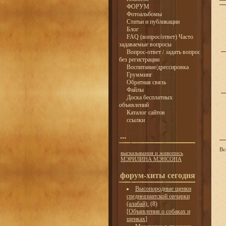
ФОРУМ
Фотоальбомы
Статьи и публикации
Блог
FAQ (вопрос/ответ) Часто
задаваемые вопросы
Вопрос-ответ / задать вопрос
без регистрации
Воспитание/дрессировка
Грумминг
Обратная связь
Файлы
Доска бесплатных
объявлений
Каталог сайтов
ссылки
...
Вс
высказывания и живопись
МЭРИЛИНА МЭНСОНА
форум-хиты сегодня
Высопородные щенки
среднеазиатской овчарки
(алабай).
(8)
[
Объявления о собаках и
щенках
]