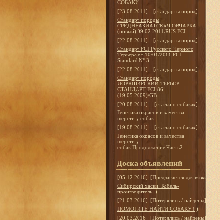
СОБАКИ.
[23.08.2011]
[
стандарты пород
]
Стандарт породы
СРЕДНЕАЗИАТСКАЯ ОВЧАРКА
(новый) 09.02.2011/RUS FCI -...
[22.08.2011]
[
стандарты пород
]
Стандарт FCI Русского Черного
Терьера от 10/01/2011 FCI-
Standard N° 3...
[22.08.2011]
[
стандарты пород
]
Стандарт породы
ЙОРКШИРСКИЙ ТЕРЬЕР
СТАНДАРТ FCI 86
(19.05.2009)/GB ...
[20.08.2011]
[
статьи о собаках
]
Генетика окрасов и качества
шерсти у собак
[19.08.2011]
[
статьи о собаках
]
Генетика окрасов и качества
шерсти у
собак.Продолжение.Часть2.
Доска объявлений
[05.12.2016]
[
Предлагается для вязки
]
Сибирский хаски. Кобель-
производитель.
)
[21.03.2016]
[
Потерялись / найдены
]
ПОМОГИТЕ НАЙТИ СОБАКУ !
)
[20.03.2016]
[
Потерялись / найдены
]