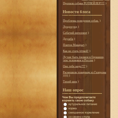
Пропала собака РОТВЕЙЛЕР!!!!
)
Новости блога
Проблемы поведения собак.
)
Лундехунд
)
Собачий интеллект
)
Дружба
)
Платон Макарыч
)
Как не стать тёткой!
)
Лучше быть ёжиком в Германии,
чем человеком в России
)
Оно тебе надо???
)
Расмешили товарищи из Газпрома
)))))
)
Тихий шок
)
Наш опрос
Чем Вы предпочитаете
кормить свою собаку
нутуральное питание
корма
смешанное кормление
со своего стола