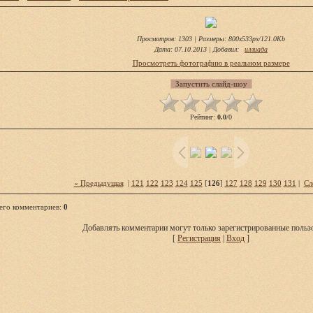
Просмотров
: 1303 |
Размеры
: 800x533px/121.0Kb
Дата
: 07.10.2013 |
Добавил
:
иллиада
Просмотреть фотографию в реальном размере
Рейтинг
:
0.0
/
0
« Предыдущая
|
121
122
123
124
125
[
126
]
127
128
129
130
131
|
Сл
его комментариев
:
0
Добавлять комментарии могут только зарегистрированные пользо
[
Регистрация
|
Вход
]