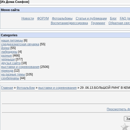
[
Из Дома Скифов
]
Меню сайта
Новости
ФОРУМ
Фотоальбомы
Статьи и публикации
Блог
FAQ (в
Воспитание/дрессировка
Грумминг
Обратная свя
Categories
наши питомцы
[6]
среднеазиатская овчарка
[55]
йорки
[55]
лабрадоры
[4]
разные
[466]
черныши
[377]
друзья сайта
[18]
выставки и соревнования
[2506]
природа
[12]
на разные темы
[105]
сенбернары
[44]
Главная
»
Фотоальбом
»
выставки и соревнования
» 29 .06.13.БОЛЬШОЙ РИНГ В К
Просмотреть ф