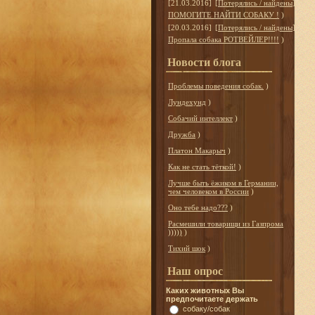
[21.03.2016]
[
Потерялись / найдены
]
ПОМОГИТЕ НАЙТИ СОБАКУ !
)
[20.03.2016]
[
Потерялись / найдены
]
Пропала собака РОТВЕЙЛЕР!!!!
)
Новости блога
Проблемы поведения собак.
)
Лундехунд
)
Собачий интеллект
)
Дружба
)
Платон Макарыч
)
Как не стать тёткой!
)
Лучше быть ёжиком в Германии,
чем человеком в России
)
Оно тебе надо???
)
Расмешили товарищи из Газпрома
)))))
)
Тихий шок
)
Наш опрос
Каких животных Вы
предпочитаете держать
собаку/собак