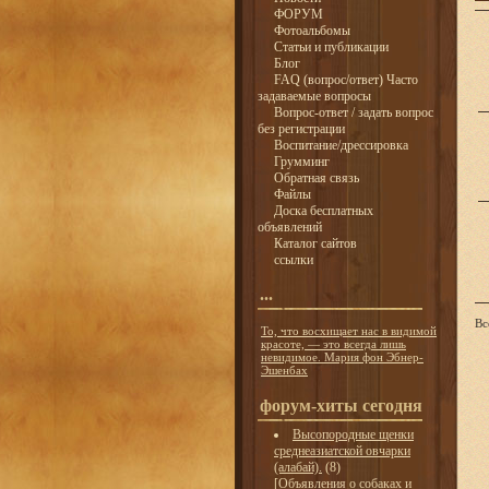
ФОРУМ
Фотоальбомы
Статьи и публикации
Блог
FAQ (вопрос/ответ) Часто
задаваемые вопросы
Вопрос-ответ / задать вопрос
без регистрации
Воспитание/дрессировка
Грумминг
Обратная связь
Файлы
Доска бесплатных
объявлений
Каталог сайтов
ссылки
...
Вс
То, что восхищает нас в видимой
красоте, — это всегда лишь
невидимое. Мария фон Эбнер-
Эшенбах
форум-хиты сегодня
Высопородные щенки
среднеазиатской овчарки
(алабай).
(8)
[
Объявления о собаках и