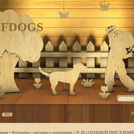
IFDOGS
В
RSS
авная
»
Фотоальбом
»
выставки и соревнования
» 29 .06.13.БОЛЬШОЙ РИНГ В КЕМ