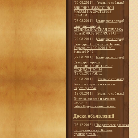
[30.08.2011]
[
статьи о собаках
]
ВЛИЯНИЕ ИЗБЫТОЧНОЙ
МАССЫ НА ЭКСТЕРЬЕР
СОБАКИ.
[23.08.2011]
[
стандарты пород
]
Стандарт породы
СРЕДНЕАЗИАТСКАЯ ОВЧАРКА
(новый) 09.02.2011/RUS FCI -...
[22.08.2011]
[
стандарты пород
]
Стандарт FCI Русского Черного
Терьера от 10/01/2011 FCI-
Standard N° 3...
[22.08.2011]
[
стандарты пород
]
Стандарт породы
ЙОРКШИРСКИЙ ТЕРЬЕР
СТАНДАРТ FCI 86
(19.05.2009)/GB ...
[20.08.2011]
[
статьи о собаках
]
Генетика окрасов и качества
шерсти у собак
[19.08.2011]
[
статьи о собаках
]
Генетика окрасов и качества
шерсти у
собак.Продолжение.Часть2.
Доска объявлений
[05.12.2016]
[
Предлагается для вязки
]
Сибирский хаски. Кобель-
производитель.
)