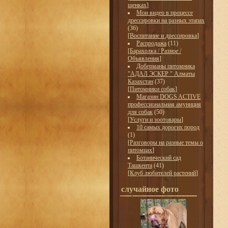
щенках
]
Мои видео в процессе
дрессировки на разных этапах
(36)
[
Воспитание и дрессировка
]
Распродажа
(11)
[
Барахолка / Разное /
Объявления
]
Доберманы питомника
"АДАЛ ЭСКЕР " Алматы
Казахстан
(37)
[
Питомники собак
]
Магазин DOGS ACTIVE
профессиональная амуниция
для собак
(50)
[
Услуги и зоотовары
]
10 самых дорогих пород
(1)
[
Разговоры на разные темы о
питомцах
]
Ботанический сад
Ташкента
(41)
[
Клуб любителей растений
]
случайное фото