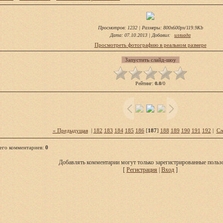
Просмотров
: 1232 |
Размеры
: 800x600px/119.9Kb
Дата
: 07.10.2013 |
Добавил
:
иллиада
Просмотреть фотографию в реальном размере
Рейтинг
:
0.0
/
0
« Предыдущая
|
182
183
184
185
186
[
187
]
188
189
190
191
192
|
Сл
его комментариев
:
0
Добавлять комментарии могут только зарегистрированные пользо
[
Регистрация
|
Вход
]