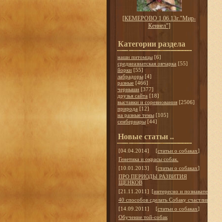
[
КЕМЕРОВО 1.06.13г."Мир-
Кеннел"
]
Категории раздела
наши питомцы
[6]
среднеазиатская овчарка
[55]
йорки
[55]
лабрадоры
[4]
разные
[466]
черныши
[377]
друзья сайта
[18]
выставки и соревнования
[2506]
природа
[12]
на разные темы
[105]
сенбернары
[44]
Новые статьи ..
[04.04.2014]
[
статьи о собаках
]
Генетика и окрасы собак.
[10.01.2013]
[
статьи о собаках
]
ПРО ПЕРИОДЫ РАЗВИТИЯ
ЩЕНКОВ
[21.11.2011]
[
интересно и познавательно
]
40 способов сделать Собаку счастливой
[14.09.2011]
[
статьи о собаках
]
Обучение той-собак