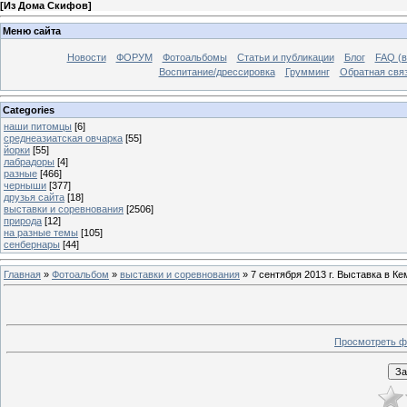
[
Из Дома Скифов
]
Меню сайта
Новости
ФОРУМ
Фотоальбомы
Статьи и публикации
Блог
FAQ (в
Воспитание/дрессировка
Грумминг
Обратная свя
Categories
наши питомцы
[6]
среднеазиатская овчарка
[55]
йорки
[55]
лабрадоры
[4]
разные
[466]
черныши
[377]
друзья сайта
[18]
выставки и соревнования
[2506]
природа
[12]
на разные темы
[105]
сенбернары
[44]
Главная
»
Фотоальбом
»
выставки и соревнования
» 7 сентября 2013 г. Выставка в Ке
Просмотреть ф