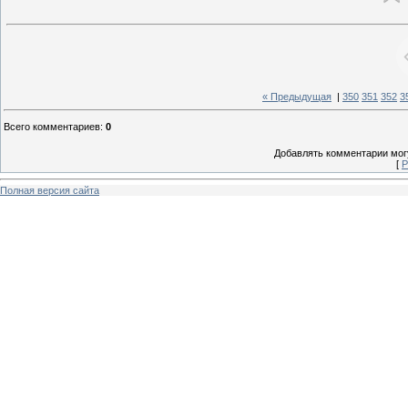
« Предыдущая
|
350
351
352
3
Всего комментариев
:
0
Добавлять комментарии могу
[
Р
Полная версия сайта