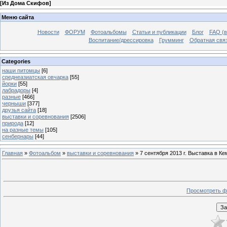
[
Из Дома Скифов
]
Меню сайта
Новости
ФОРУМ
Фотоальбомы
Статьи и публикации
Блог
FAQ (в
Воспитание/дрессировка
Грумминг
Обратная свя
Categories
наши питомцы
[6]
среднеазиатская овчарка
[55]
йорки
[55]
лабрадоры
[4]
разные
[466]
черныши
[377]
друзья сайта
[18]
выставки и соревнования
[2506]
природа
[12]
на разные темы
[105]
сенбернары
[44]
Главная
»
Фотоальбом
»
выставки и соревнования
» 7 сентября 2013 г. Выставка в Ке
Просмотреть ф